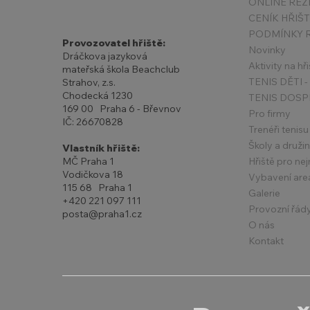
ONLINE REZ
CENÍK HŘIŠ
Provozovatel hřiště:
Novinky
Dráčkova jazyková
Aktivity na hři
mateřská škola Beachclub
Strahov, z.s.
Chodecká 1230
TENIS DOSP
169 00 Praha 6 - Břevnov
Pro firmy
IČ: 26670828
Trenéři tenisu
Školy a druži
Vlastník hřiště:
Hřiště pro ne
MČ Praha 1
Vodičkova 18
Vybavení are
115 68 Praha 1
Galerie
+420 221 097 111
Provozní řád
posta@praha1.cz
O nás
Kontakt