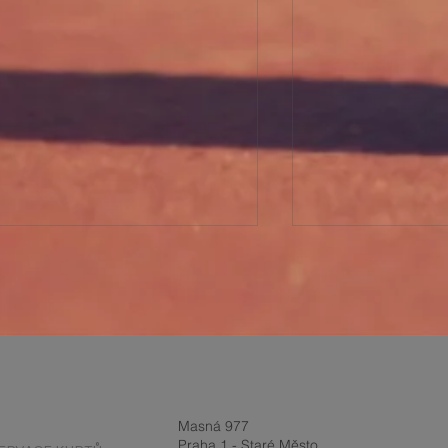
Report z turnaje a
BOURÁNÍ PŘ
Masná 977
Velikonoční prázdniny 2-
HALY 27.3.202
Praha 1 - Staré Město