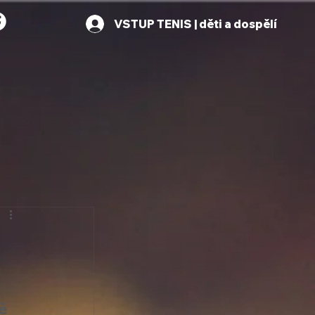
VSTUP TENIS | děti a dospělí
ě 