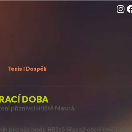
Tenis | Dospělí
RACÍ DOBA
ení příznivci Hřiště Masná,
in pro vás bude Hřiště Masná otevřené, krom