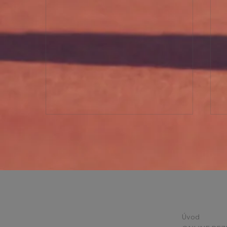
Státní svátky v květnu +
Úvod
Příměstské kempy 2026