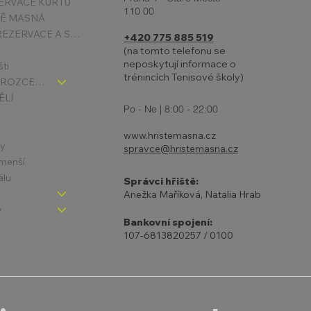
ERVACE KURTŮ
110 00
6.4.
TĚ MASNÁ
PODMÍNKY REZERVACE A STORNA
+420 775 885 519
(na tomto telefonu se
neposkytují informace o
šti
trénincích Tenisové školy)
TENIS DĚTI - ROZCESTNÍK
ĚLÍ
Po - Ne | 8:00 - 22:00
www.hristemasna.cz
ny
spravce@hristemasna.cz
jmenší
álu
Správci hřiště:
Anežka Maříková, Natalia Hrab
y
Bankovní spojení:
107-6813820257 / 0100