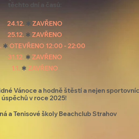
těchto dní a časů:
24.12. 
✱
 ZAVŘENO
25.12. 
✱
 ZAVŘENO
. 
✱
 OTEVŘENO 12:00 - 22:00
31.12. 
✱
 ZAVŘENO
1.1. 
✱
 ZAVŘENO
idné Vánoce a hodně štěstí a nejen sportovníc
úspěchů v roce 2025! 
ná a Tenisové školy Beachclub Strahov