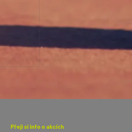
ETLAKOVÉ
Přeji si info o akcích
6