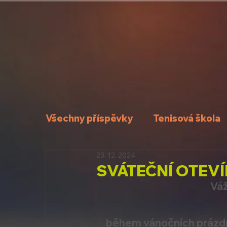
Všechny příspěvky
Tenisová škola
23. 12. 2024
SVÁTEČNÍ OTEVÍ
Váž
během vánočních prázdn