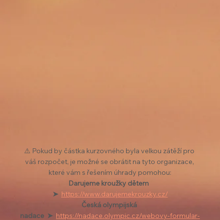
⚠️ Pokud by částka kurzovného byla velkou zátěží pro 
váš rozpočet, je možné se obrátit na tyto organizace, 
které vám s řešením úhrady pomohou:
Darujeme kroužky dětem  
➤
https://www.darujemekrouzky.cz/
Česká olympijská 
nadace  ➤
https://nadace.olympic.cz/webovy-formular-