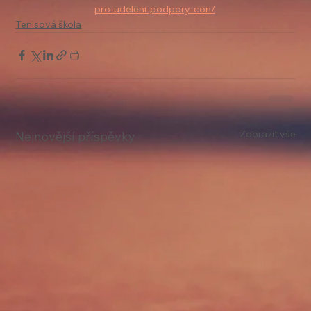
pro-udeleni-podpory-con/
Tenisová škola
Zobrazit vše
Nejnovější příspěvky