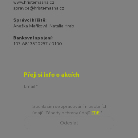
www.hristemasna.cz
spravce@hristemasna.cz
Správci hřiště:
Anežka Maříková, Natalia Hrab
Bankovní spojení:
107-6813820257 / 0100
Přeji si info o akcích
Email
*
Souhlasím se zpracováním osobních 
údajů. Zásady ochrany údajů 
ZDE
*
Odeslat