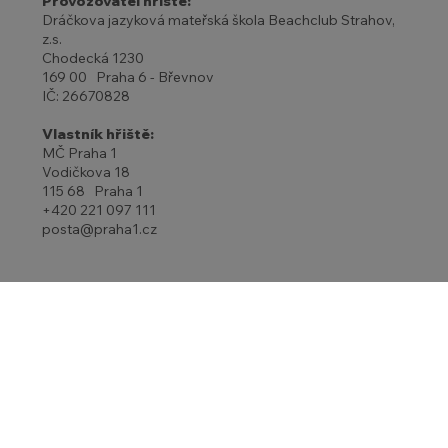
Provozovatel hřiště:
Dráčkova jazyková mateřská škola Beachclub Strahov,
z.s.
Chodecká 1230
169 00 Praha 6 - Břevnov
IČ: 26670828
Vlastník hřiště:
MČ Praha 1
Vodičkova 18
115 68 Praha 1
+420 221 097 111
posta@praha1.cz