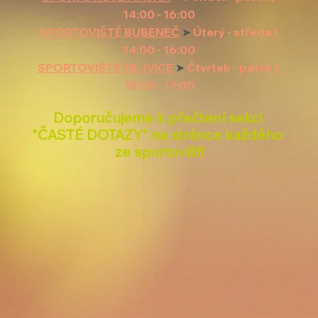
14:00 - 16:00
SPORTOVIŠTĚ BUBENEČ
➤
 Úterý - středa | 
14:00 - 16:00
SPORTOVIŠTĚ DEJVICE
➤
 Čtvrtek - pátek | 
15:00 - 17:00
Doporučujeme k přečtení sekci 
"ČASTÉ DOTAZY" na stránce každého 
ze sportovišť!