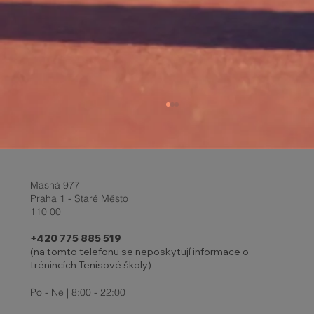
Masná 977
Praha 1 - Staré Město
110 00
+420 775 885 519
INDIVIDUÁLNÍ TRÉNINKY DĚTÍ
(na tomto telefonu se neposkytují informace o
trénincích Tenisové školy)
Po - Ne | 8:00 - 22:00