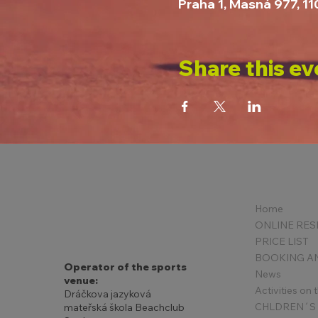
Praha 1, Masná 977, 1
Share this ev
Home
PRICE LIST
Operator of the sports
News
venue:
Activities on
Dráčkova jazyková
mateřská škola Beachclub