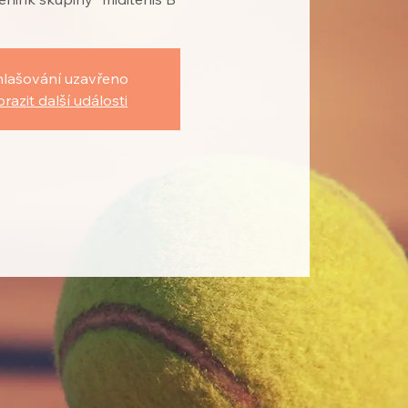
hlašování uzavřeno
razit další události