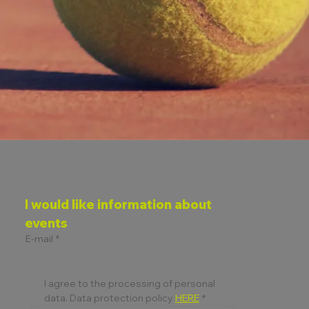
I would like information about 
events
E-mail
*
I agree to the processing of personal 
data. Data protection policy 
HERE
*