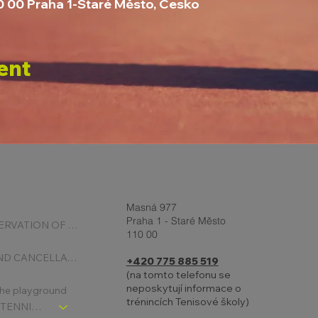
10 00 Praha 1-Staré Město, Česko
ent
Masná 977
Praha 1 - Staré Město
ONLINE RESERVATION OF COURTS
110 00
BOOKING AND CANCELLATION
+420 775 885 519
(na tomto telefonu se
neposkytují informace o
 the playground
trénincích Tenisové školy)
CHLDREN´S TENNIS SCHOOL - SIGNPOST