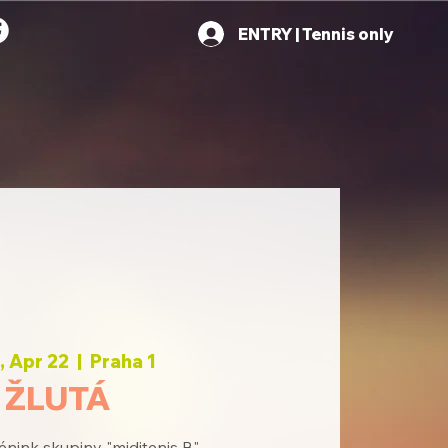
ENTRY | Tennis only
 Apr 22
  |  
Praha 1
ŽLUTÁ
énink skupiny "miditenis B"