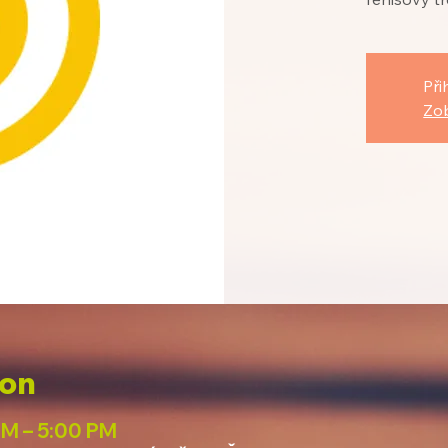
Při
Zob
ion
PM – 5:00 PM