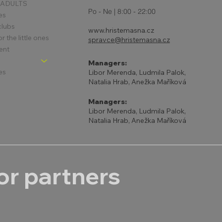
 ADULTS
Po - Ne | 8:00 - 22:00
es
clubs
www.hristemasna.cz
 the little ones
spravce@hristemasna.cz
ent
Managers:
es
Libor Merenda, Ludmila Palok,
Natalia Hrab, Anežka Maříková
Managers:
Libor Merenda, Ludmila Palok,
Natalia Hrab, Anežka Maříková
r partners