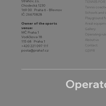
Strahov, z.s.
TENNIS FOR
Chodecká 1230
Tennis coach
169 00 Praha 6 - Břevnov
Schools and 
IČ: 26670828
Playground for
Areal equipm
Owner of the sports
venue:
Gallery
MČ Praha 1
Operating rul
Vodičkova 18
About us
115 68 Praha 1
Contact
+420 221 097 111
posta@praha1.cz
GDPR
Operato