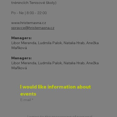
trénincích Tenisové školy)
Po - Ne | 8:00 - 22:00
www.hristemasna.cz
spravce@hristemasna.cz
Managers:
Libor Merenda, Ludmila Palok, Natalia Hrab, Anežka
Maříková
Managers:
Libor Merenda, Ludmila Palok, Natalia Hrab, Anežka
Maříková
I would like information about 
events
E-mail
*
I agree to the processing of personal 