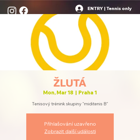
ENTRY | Tennis only
ŽLUTÁ
Mon, Mar 18
  |  
Praha 1
Tenisový trénink skupiny "miditenis B"
Přihlašování uzavřeno
Zobrazit další události