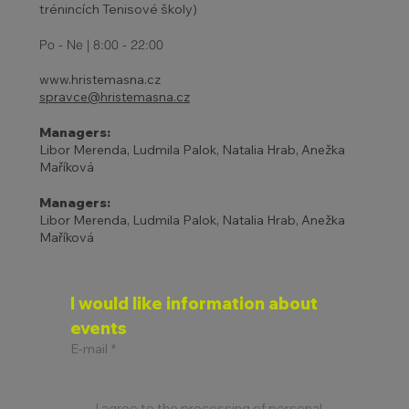
trénincích Tenisové školy)
Po - Ne | 8:00 - 22:00
www.hristemasna.cz
spravce@hristemasna.cz
Managers:
Libor Merenda, Ludmila Palok, Natalia Hrab, Anežka
Maříková
Managers:
Libor Merenda, Ludmila Palok, Natalia Hrab, Anežka
Maříková
I would like information about 
events
E-mail
*
I agree to the processing of personal 