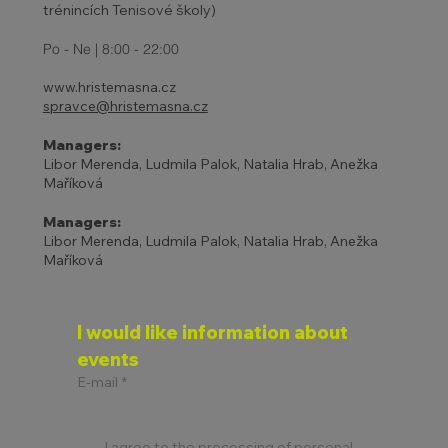
trénincích Tenisové školy)
Po - Ne | 8:00 - 22:00
www.hristemasna.cz
spravce@hristemasna.cz
Managers:
Libor Merenda, Ludmila Palok, Natalia Hrab, Anežka
Maříková
Managers:
Libor Merenda, Ludmila Palok, Natalia Hrab, Anežka
Maříková
I would like information about 
events
E-mail
*
I agree to the processing of personal 