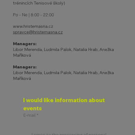
trénincích Tenisové školy)
Po - Ne | 8:00 - 22:00
www.hristemasna.cz
spravce@hristemasna.cz
Managers:
Libor Merenda, Ludmila Palok, Natalia Hrab, Anežka
Maříková
Managers:
Libor Merenda, Ludmila Palok, Natalia Hrab, Anežka
Maříková
I would like information about 
events
E-mail
*
I agree to the processing of personal 