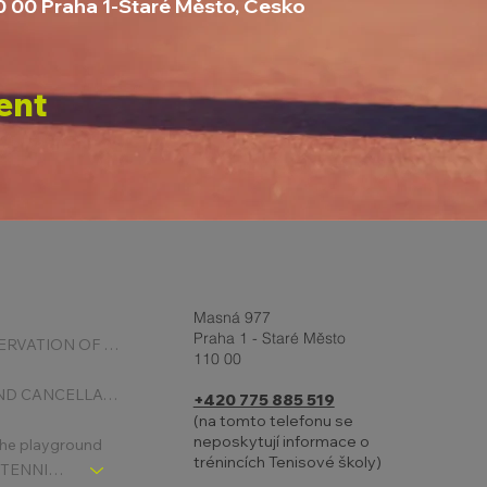
10 00 Praha 1-Staré Město, Česko
ent
Masná 977
Praha 1 - Staré Město
ONLINE RESERVATION OF COURTS
110 00
BOOKING AND CANCELLATION
+420 775 885 519
(na tomto telefonu se
neposkytují informace o
 the playground
trénincích Tenisové školy)
CHLDREN´S TENNIS SCHOOL - SIGNPOST