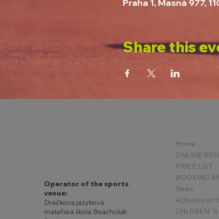
Praha 1, Masná 977, 1
Share this ev
Home
PRICE LIST
Operator of the sports
News
venue:
Activities on
Dráčkova jazyková
mateřská škola Beachclub