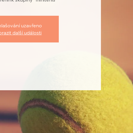
hlašování uzavřeno
razit další události