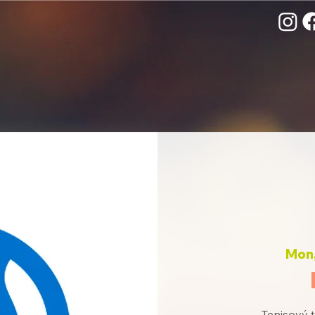
Mon,
Tenisový t