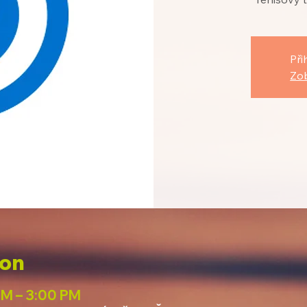
Při
Zob
ion
PM – 3:00 PM