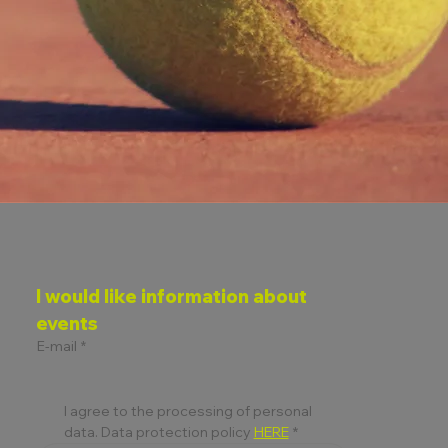
I would like information about 
events
E-mail
*
I agree to the processing of personal 
data. Data protection policy 
HERE
*