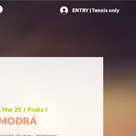
ENTRY | Tennis only
 Mar 25
  |  
Praha 1
MODRÁ
rénink skupiny "minitenis"