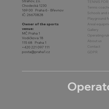
Strahov, z.s.
TENNIS FOR
Chodecká 1230
Tennis coach
169 00 Praha 6 - Břevnov
Schools and 
IČ: 26670828
Playground for
Areal equipm
Owner of the sports
venue:
Gallery
MČ Praha 1
Operating rul
Vodičkova 18
About us
115 68 Praha 1
Contact
+420 221 097 111
posta@praha1.cz
GDPR
Operato