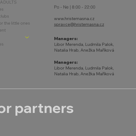
 ADULTS
Po - Ne | 8:00 - 22:00
es
clubs
www.hristemasna.cz
 the little ones
spravce@hristemasna.cz
ent
Managers:
es
Libor Merenda, Ludmila Palok,
Natalia Hrab, Anežka Maříková
Managers:
Libor Merenda, Ludmila Palok,
Natalia Hrab, Anežka Maříková
r partners