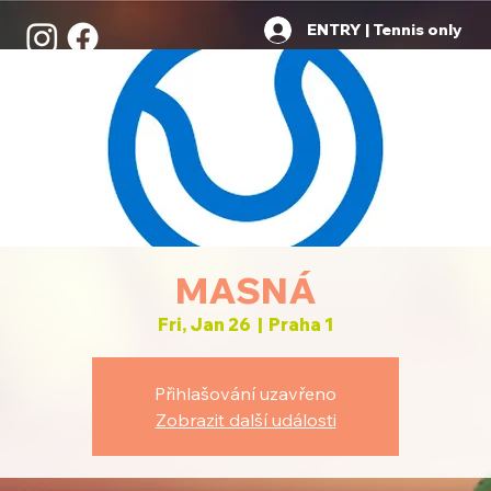
ENTRY | Tennis only
MASNÁ
Fri, Jan 26
  |  
Praha 1
Přihlašování uzavřeno
Zobrazit další události