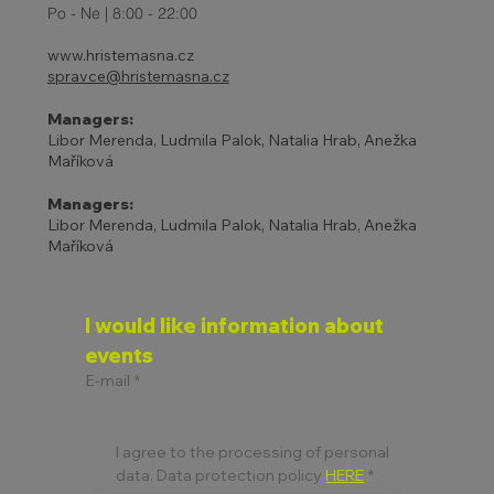
Po - Ne | 8:00 - 22:00
www.hristemasna.cz
spravce@hristemasna.cz
Managers:
Libor Merenda, Ludmila Palok, Natalia Hrab, Anežka
Maříková
Managers:
Libor Merenda, Ludmila Palok, Natalia Hrab, Anežka
Maříková
I would like information about 
events
E-mail
*
I agree to the processing of personal 
data. Data protection policy 
HERE
*