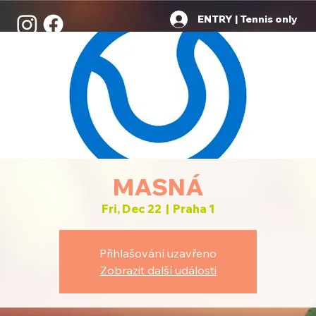
ENTRY | Tennis only
MASNÁ
Fri, Dec 22
  |  
Praha 1
Přihlašování uzavřeno
Zobrazit další události