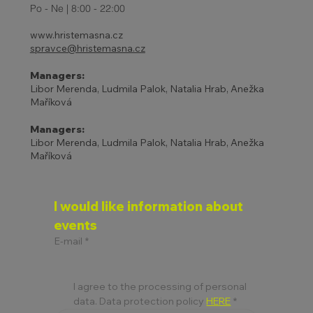
Po - Ne | 8:00 - 22:00
www.hristemasna.cz
spravce@hristemasna.cz
Managers:
Libor Merenda, Ludmila Palok, Natalia Hrab, Anežka
Maříková
Managers:
Libor Merenda, Ludmila Palok, Natalia Hrab, Anežka
Maříková
I would like information about 
events
E-mail
*
I agree to the processing of personal 
data. Data protection policy 
HERE
*