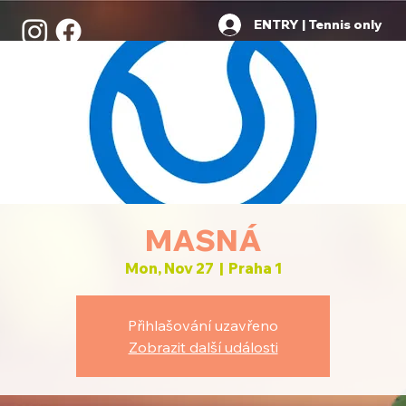
ENTRY | Tennis only
MASNÁ
Mon, Nov 27
  |  
Praha 1
Přihlašování uzavřeno
Zobrazit další události