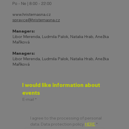
Po - Ne | 8:00 - 22:00
www.hristemasna.cz
spravce@hristemasna.cz
Managers:
Libor Merenda, Ludmila Palok, Natalia Hrab, Anežka
Maříková
Managers:
Libor Merenda, Ludmila Palok, Natalia Hrab, Anežka
Maříková
I would like information about 
events
E-mail
*
I agree to the processing of personal 
data. Data protection policy 
HERE
*