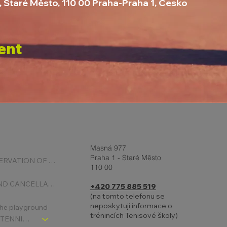
, Staré Město, 110 00 Praha-Praha 1, Česko
ent
Masná 977
Praha 1 - Staré Město
ONLINE RESERVATION OF COURTS
110 00
BOOKING AND CANCELLATION
+420 775 885 519
(na tomto telefonu se
neposkytují informace o
 the playground
trénincích Tenisové školy)
CHLDREN´S TENNIS SCHOOL - SIGNPOST