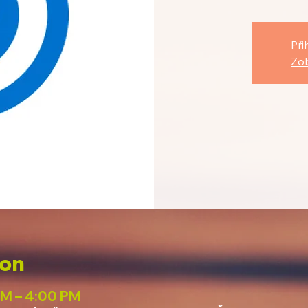
Při
Zob
ion
PM – 4:00 PM