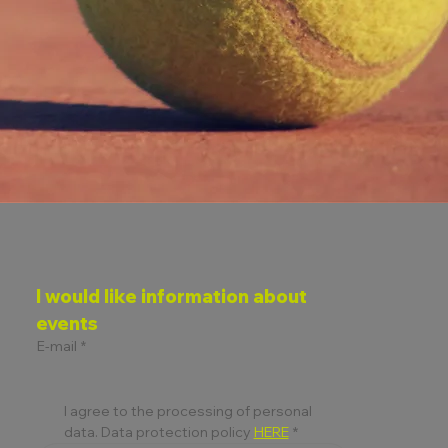
I would like information about 
events
E-mail
*
I agree to the processing of personal 
data. Data protection policy 
HERE
*