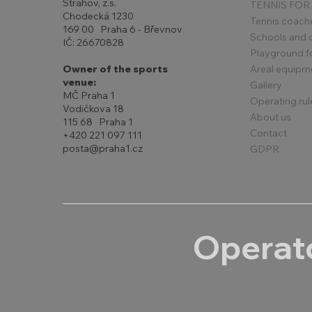
Strahov, z.s.
TENNIS FOR
Chodecká 1230
Tennis coach
169 00 Praha 6 - Břevnov
Schools and 
IČ: 26670828
Playground for
Areal equipm
Owner of the sports
venue:
Gallery
MČ Praha 1
Operating rul
Vodičkova 18
About us
115 68 Praha 1
Contact
+420 221 097 111
posta@praha1.cz
GDPR
Operato