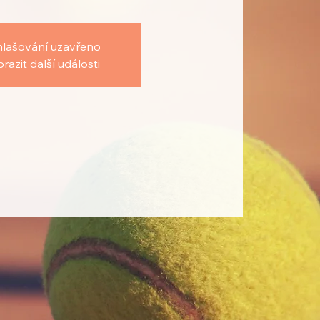
hlašování uzavřeno
razit další události