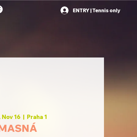
ENTRY | Tennis only
 Nov 16
  |  
Praha 1
MASNÁ