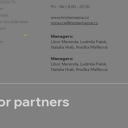
 ADULTS
Po - Ne | 8:00 - 22:00
es
clubs
www.hristemasna.cz
 the little ones
spravce@hristemasna.cz
ent
Managers:
es
Libor Merenda, Ludmila Palok,
Natalia Hrab, Anežka Maříková
Managers:
Libor Merenda, Ludmila Palok,
Natalia Hrab, Anežka Maříková
r partners