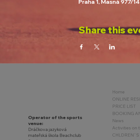
Praha 1, Masná 977/14
Share this ev
Home
PRICE LIST
Operator of the sports
News
venue:
Activities on
Dráčkova jazyková
mateřská škola Beachclub