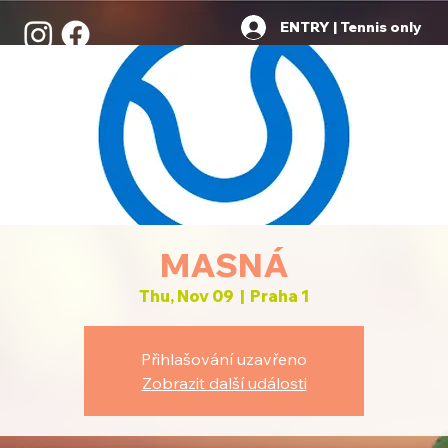
ENTRY | Tennis only
MASNÁ
Thu, Nov 09
  |  
Praha 1
Přihlašování uzavřeno
Zobrazit další události