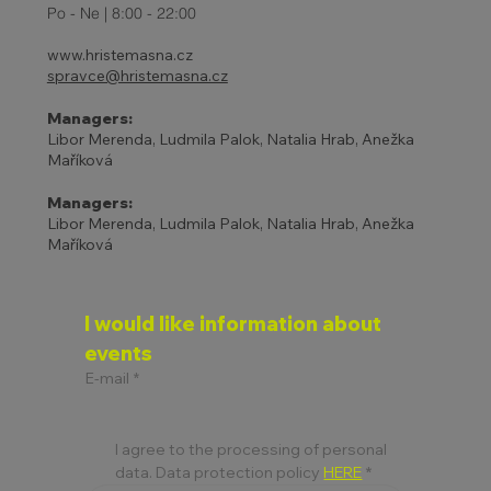
Po - Ne | 8:00 - 22:00
www.hristemasna.cz
spravce@hristemasna.cz
Managers:
Libor Merenda, Ludmila Palok, Natalia Hrab, Anežka
Maříková
Managers:
Libor Merenda, Ludmila Palok, Natalia Hrab, Anežka
Maříková
I would like information about 
events
E-mail
*
I agree to the processing of personal 
data. Data protection policy 
HERE
*