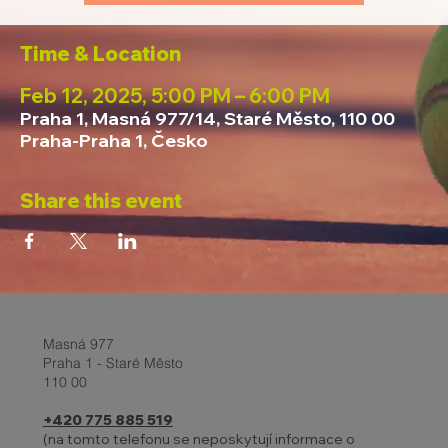
Time & Location
Feb 12, 2025, 5:00 PM – 6:00 PM
Praha 1, Masná 977/14, Staré Město, 110 00
Praha-Praha 1, Česko
Share this event
Masná 977
Praha 1 - Staré Město
110 00
+420 775 885 519
(na tomto telefonu se neposkytují informace o