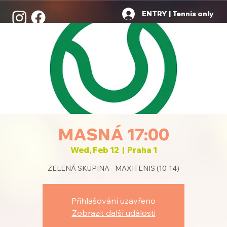
ENTRY | Tennis only
MASNÁ 17:00
Wed, Feb 12
  |  
Praha 1
ZELENÁ SKUPINA - MAXITENIS (10-14)
Přihlašování uzavřeno
Zobrazit další události