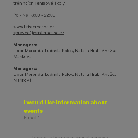
trénincích Tenisové školy)
Po - Ne | 8:00 - 22:00
www.hristemasna.cz
spravce@hristemasna.cz
Managers:
Libor Merenda, Ludmila Palok, Natalia Hrab, Anežka
Maříková
Managers:
Libor Merenda, Ludmila Palok, Natalia Hrab, Anežka
Maříková
I would like information about 
events
E-mail
*
I agree to the processing of personal 