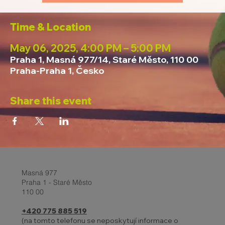
Time & Location
May 06, 2025, 4:00 PM – 5:00 PM
Praha 1, Masná 977/14, Staré Město, 110 00
Praha-Praha 1, Česko
Share this event
Masná 977
Praha 1 - Staré Město
110 00
+420 775 885 519
(na tomto telefonu se neposkytují informace o