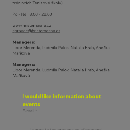
trénincích Tenisové školy)
Po - Ne | 8:00 - 22:00
www.hristemasna.cz
spravce@hristemasna.cz
Managers:
Libor Merenda, Ludmila Palok, Natalia Hrab, Anežka
Maříková
Managers:
Libor Merenda, Ludmila Palok, Natalia Hrab, Anežka
Maříková
I would like information about 
events
E-mail
*
I agree to the processing of personal 