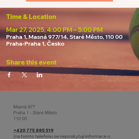
Time & Location
Mar 27, 2025, 4:00 PM – 5:00 PM
Praha 1, Masná 977/14, Staré Město, 110 00
Praha-Praha 1, Česko
Share this event
Masná 977
Praha 1 - Staré Město
110 00
+420 775 885 519
(na tomto telefonu se neposkytují informace o