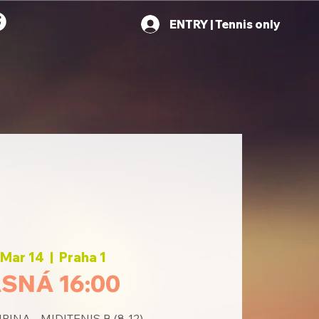
ENTRY | Tennis only
, Mar 14
  |  
Praha 1
SNÁ 16:00
INA - MIDITENIS B (8-12)