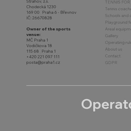
Strahov, z.s.
TENNIS FOR
Chodecká 1230
Tennis coach
169 00 Praha 6 - Břevnov
Schools and 
IČ: 26670828
Playground for
Areal equipm
Owner of the sports
venue:
Gallery
MČ Praha 1
Operating rul
Vodičkova 18
About us
115 68 Praha 1
Contact
+420 221 097 111
posta@praha1.cz
GDPR
Operato