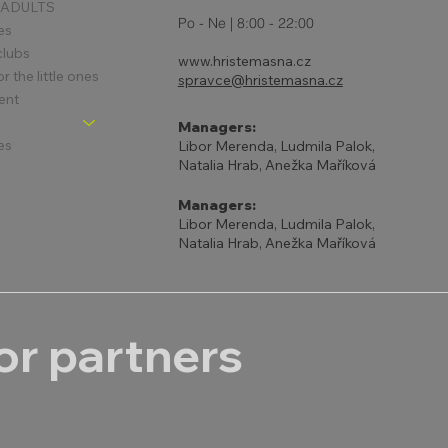
 ADULTS
Po - Ne | 8:00 - 22:00
es
clubs
www.hristemasna.cz
 the little ones
spravce@hristemasna.cz
ent
Managers:
es
Libor Merenda, Ludmila Palok,
Natalia Hrab, Anežka Maříková
Managers:
Libor Merenda, Ludmila Palok,
Natalia Hrab, Anežka Maříková
r partners