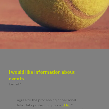
I would like information about 
events
E-mail
*
I agree to the processing of personal 
data. Data protection policy 
HERE
*