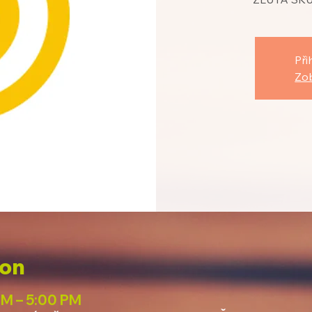
Při
Zob
ion
PM – 5:00 PM