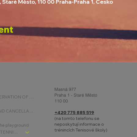
, Staré Město, 110 00 Praha-Praha 1, Česko
ent
Masná 977
Praha 1 - Staré Město
ONLINE RESERVATION OF COURTS
110 00
BOOKING AND CANCELLATION
+420 775 885 519
(na tomto telefonu se
neposkytují informace o
 the playground
trénincích Tenisové školy)
CHLDREN´S TENNIS SCHOOL - SIGNPOST