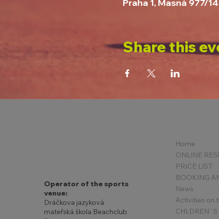
Praha 1, Masná 977/14
Share this ev
Home
PRICE LIST
Operator of the sports
News
venue:
Activities on
Dráčkova jazyková
mateřská škola Beachclub