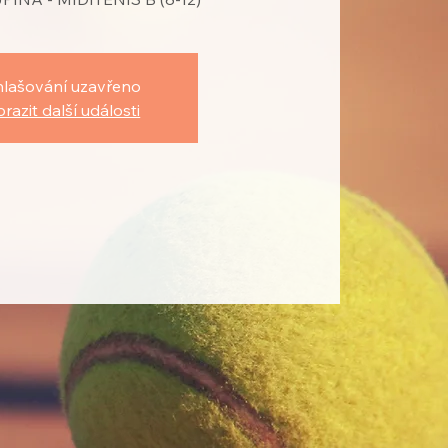
hlašování uzavřeno
razit další události