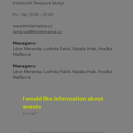
trénincích Tenisové školy)
Po - Ne | 8:00 - 22:00
www.hristemasna.cz
spravce@hristemasna.cz
Managers:
Libor Merenda, Ludmila Palok, Natalia Hrab, Anežka
Maříková
Managers:
Libor Merenda, Ludmila Palok, Natalia Hrab, Anežka
Maříková
I would like information about 
events
E-mail
*
I agree to the processing of personal 