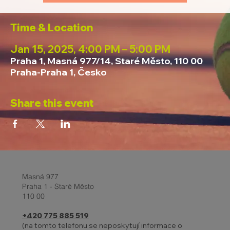
Time & Location
Jan 15, 2025, 4:00 PM – 5:00 PM
Praha 1, Masná 977/14, Staré Město, 110 00
Praha-Praha 1, Česko
Share this event
Masná 977
Praha 1 - Staré Město
110 00
+420 775 885 519
(na tomto telefonu se neposkytují informace o