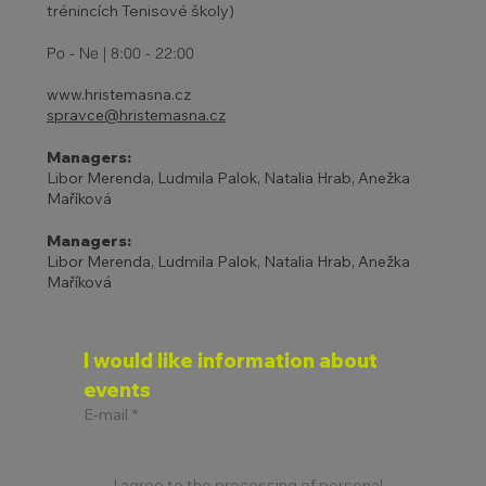
trénincích Tenisové školy)
Po - Ne | 8:00 - 22:00
www.hristemasna.cz
spravce@hristemasna.cz
Managers:
Libor Merenda, Ludmila Palok, Natalia Hrab, Anežka
Maříková
Managers:
Libor Merenda, Ludmila Palok, Natalia Hrab, Anežka
Maříková
I would like information about 
events
E-mail
*
I agree to the processing of personal 