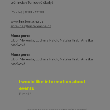
trénincích Tenisové školy)
Po - Ne | 8:00 - 22:00
www.hristemasna.cz
spravce@hristemasna.cz
Managers:
Libor Merenda, Ludmila Palok, Natalia Hrab, Anežka
Maříková
Managers:
Libor Merenda, Ludmila Palok, Natalia Hrab, Anežka
Maříková
I would like information about 
events
E-mail
*
I agree to the processing of personal 