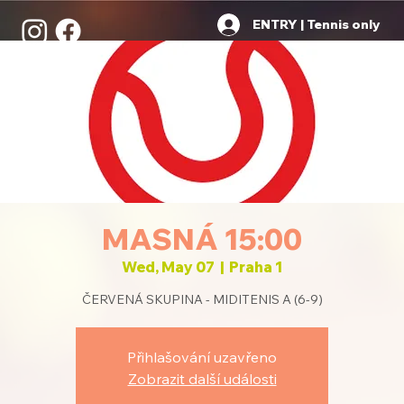
ENTRY | Tennis only
MASNÁ 15:00
Wed, May 07
  |  
Praha 1
ČERVENÁ SKUPINA - MIDITENIS A (6-9)
Přihlašování uzavřeno
Zobrazit další události