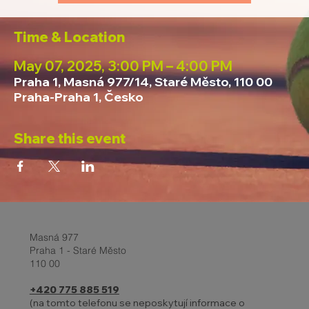
Time & Location
May 07, 2025, 3:00 PM – 4:00 PM
Praha 1, Masná 977/14, Staré Město, 110 00
Praha-Praha 1, Česko
Share this event
Masná 977
Praha 1 - Staré Město
110 00
+420 775 885 519
(na tomto telefonu se neposkytují informace o