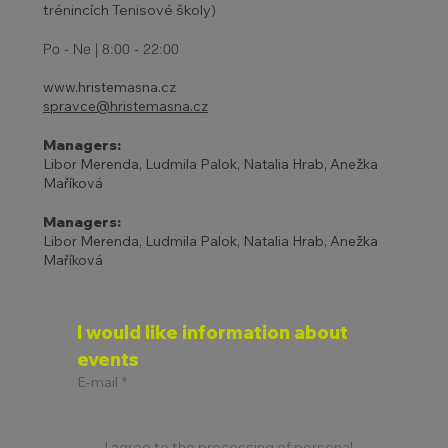
trénincích Tenisové školy)
Po - Ne | 8:00 - 22:00
www.hristemasna.cz
spravce@hristemasna.cz
Managers:
Libor Merenda, Ludmila Palok, Natalia Hrab, Anežka
Maříková
Managers:
Libor Merenda, Ludmila Palok, Natalia Hrab, Anežka
Maříková
I would like information about 
events
E-mail
*
I agree to the processing of personal 