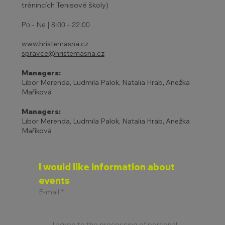
trénincích Tenisové školy)
Po - Ne | 8:00 - 22:00
www.hristemasna.cz
spravce@hristemasna.cz
Managers:
Libor Merenda, Ludmila Palok, Natalia Hrab, Anežka
Maříková
Managers:
Libor Merenda, Ludmila Palok, Natalia Hrab, Anežka
Maříková
I would like information about 
events
E-mail
*
I agree to the processing of personal 