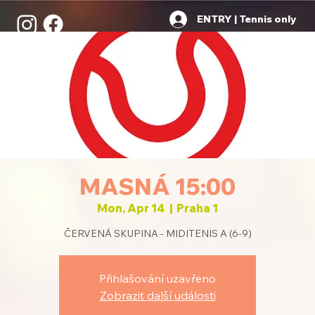
ENTRY | Tennis only
MASNÁ 15:00
Mon, Apr 14
  |  
Praha 1
ČERVENÁ SKUPINA - MIDITENIS A (6-9)
Přihlašování uzavřeno
Zobrazit další události