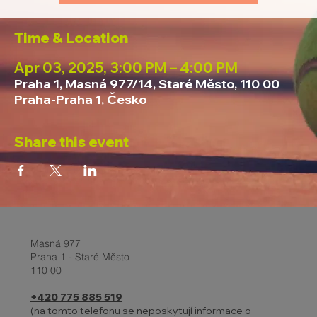
Time & Location
Apr 03, 2025, 3:00 PM – 4:00 PM
Praha 1, Masná 977/14, Staré Město, 110 00
Praha-Praha 1, Česko
Share this event
Masná 977
Praha 1 - Staré Město
110 00
+420 775 885 519
(na tomto telefonu se neposkytují informace o