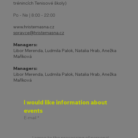
trénincích Tenisové školy)
Po - Ne | 8:00 - 22:00
www.hristemasna.cz
spravce@hristemasna.cz
Managers:
Libor Merenda, Ludmila Palok, Natalia Hrab, Anežka
Maříková
Managers:
Libor Merenda, Ludmila Palok, Natalia Hrab, Anežka
Maříková
I would like information about 
events
E-mail
*
I agree to the processing of personal 