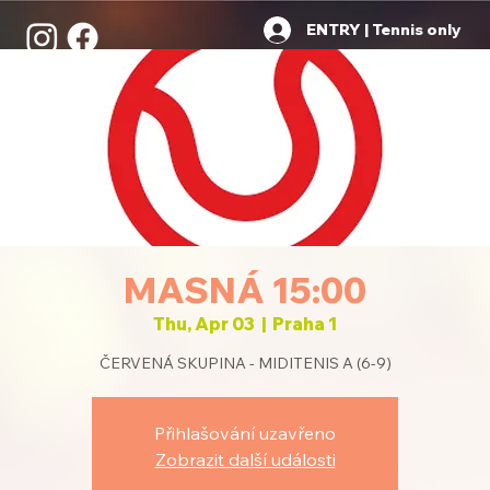
ENTRY | Tennis only
MASNÁ 15:00
Thu, Apr 03
  |  
Praha 1
ČERVENÁ SKUPINA - MIDITENIS A (6-9)
Přihlašování uzavřeno
Zobrazit další události