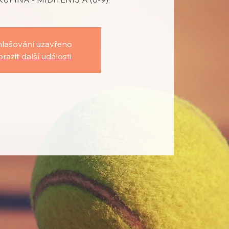
hlašování uzavřeno
razit další události