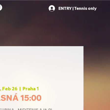
ENTRY | Tennis only
 Feb 26
  |  
Praha 1
SNÁ 15:00
UPINA - MIDITENIS A (6-9)