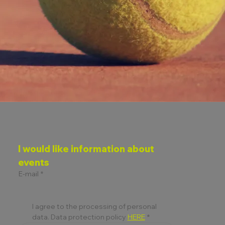
I would like information about 
events
E-mail
*
I agree to the processing of personal 
data. Data protection policy 
HERE
*