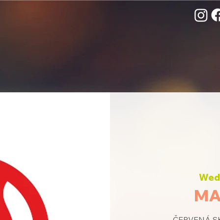
Wed,
MA
ČERVENÁ SK