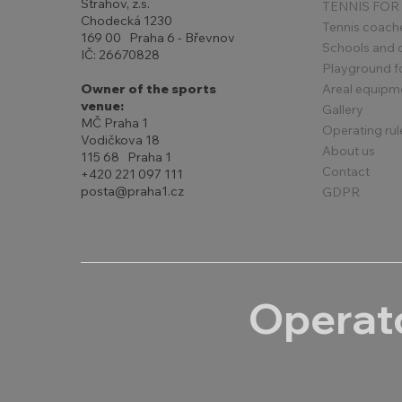
Strahov, z.s.
TENNIS FOR
Chodecká 1230
Tennis coach
169 00 Praha 6 - Břevnov
Schools and 
IČ: 26670828
Playground for
Areal equipm
Owner of the sports
venue:
Gallery
MČ Praha 1
Operating rul
Vodičkova 18
About us
115 68 Praha 1
Contact
+420 221 097 111
posta@praha1.cz
GDPR
Operato