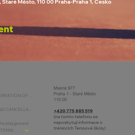
, Staré Město, 110 00 Praha-Praha 1, Česko
ent
Masná 977
Praha 1 - Staré Město
ONLINE RESERVATION OF COURTS
110 00
BOOKING AND CANCELLATION
+420 775 885 519
(na tomto telefonu se
neposkytují informace o
 the playground
trénincích Tenisové školy)
CHLDREN´S TENNIS SCHOOL - SIGNPOST