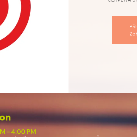
Při
Zob
ion
PM – 4:00 PM