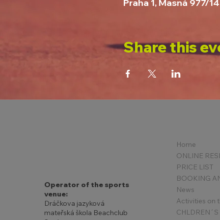
Praha 1, Masná 977/14
Share this ev
Home
PRICE LIST
Operator of the sports
News
venue:
Activities on
Dráčkova jazyková
mateřská škola Beachclub