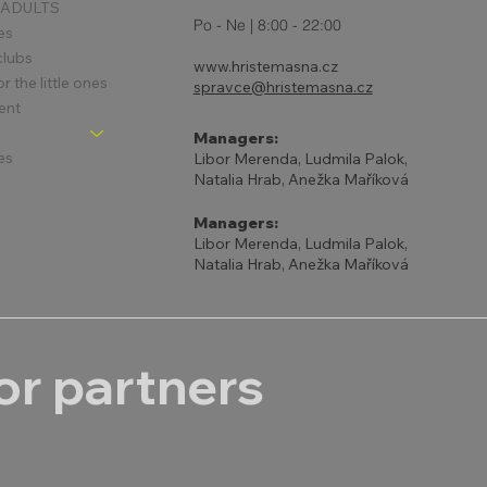
 ADULTS
Po - Ne | 8:00 - 22:00
es
clubs
www.hristemasna.cz
 the little ones
spravce@hristemasna.cz
ent
Managers:
es
Libor Merenda, Ludmila Palok,
Natalia Hrab, Anežka Maříková
Managers:
Libor Merenda, Ludmila Palok,
Natalia Hrab, Anežka Maříková
r partners