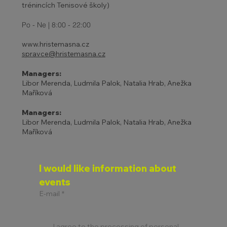
trénincích Tenisové školy)
Po - Ne | 8:00 - 22:00
www.hristemasna.cz
spravce@hristemasna.cz
Managers:
Libor Merenda, Ludmila Palok, Natalia Hrab, Anežka
Maříková
Managers:
Libor Merenda, Ludmila Palok, Natalia Hrab, Anežka
Maříková
I would like information about 
events
E-mail
*
I agree to the processing of personal 