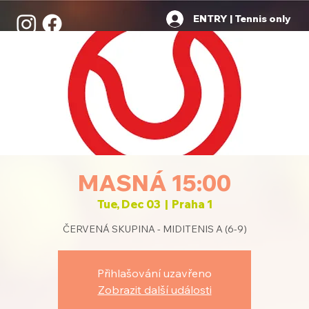
ENTRY | Tennis only
MASNÁ 15:00
Tue, Dec 03
  |  
Praha 1
ČERVENÁ SKUPINA - MIDITENIS A (6-9)
Přihlašování uzavřeno
Zobrazit další události