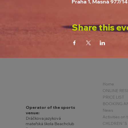
Praha 1, Masná 977/14
Share this ev
Home
PRICE LIST
Operator of the sports
News
venue:
Activities on
Dráčkova jazyková
mateřská škola Beachclub