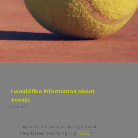
I would like information about 
events
E-mail
*
I agree to the processing of personal 
data. Data protection policy 
HERE
*