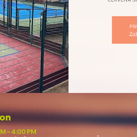
Při
Zob
ion
PM – 4:00 PM