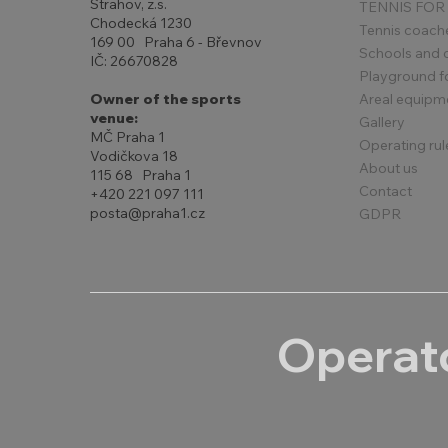
Strahov, z.s.
TENNIS FOR
Chodecká 1230
Tennis coach
169 00 Praha 6 - Břevnov
Schools and 
IČ: 26670828
Playground for
Areal equipm
Owner of the sports
venue:
Gallery
MČ Praha 1
Operating rul
Vodičkova 18
About us
115 68 Praha 1
Contact
+420 221 097 111
posta@praha1.cz
GDPR
Operato