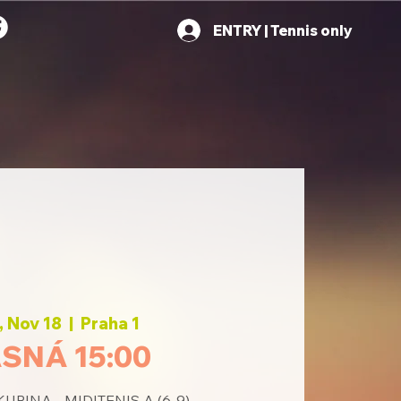
ENTRY | Tennis only
 Nov 18
  |  
Praha 1
SNÁ 15:00
UPINA - MIDITENIS A (6-9)