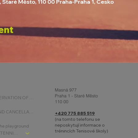
, Staré Město, 110 00 Praha-Praha 1, Česko
ent
Masná 977
Praha 1 - Staré Město
ONLINE RESERVATION OF COURTS
110 00
BOOKING AND CANCELLATION
+420 775 885 519
(na tomto telefonu se
neposkytují informace o
 the playground
trénincích Tenisové školy)
CHLDREN´S TENNIS SCHOOL - SIGNPOST