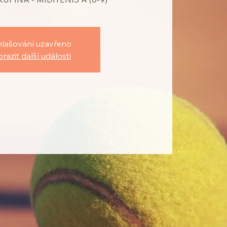
hlašování uzavřeno
razit další události