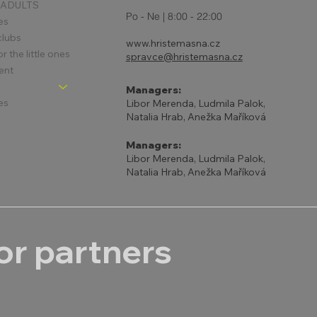
 ADULTS
Po - Ne | 8:00 - 22:00
es
clubs
www.hristemasna.cz
 the little ones
spravce@hristemasna.cz
ent
Managers:
es
Libor Merenda, Ludmila Palok,
Natalia Hrab, Anežka Maříková
Managers:
Libor Merenda, Ludmila Palok,
Natalia Hrab, Anežka Maříková
r partners