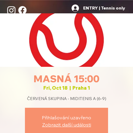
ENTRY | Tennis only
MASNÁ 15:00
Fri, Oct 18
  |  
Praha 1
ČERVENÁ SKUPINA - MIDITENIS A (6-9)
Přihlašování uzavřeno
Zobrazit další události