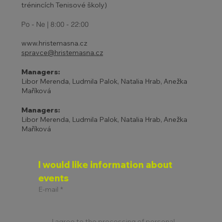
trénincích Tenisové školy)
Po - Ne | 8:00 - 22:00
www.hristemasna.cz
spravce@hristemasna.cz
Managers:
Libor Merenda, Ludmila Palok, Natalia Hrab, Anežka
Maříková
Managers:
Libor Merenda, Ludmila Palok, Natalia Hrab, Anežka
Maříková
I would like information about 
events
E-mail
*
I agree to the processing of personal 