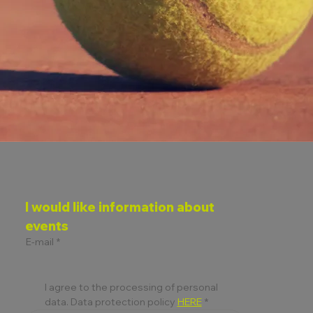
I would like information about 
events
E-mail
*
I agree to the processing of personal 
data. Data protection policy 
HERE
*