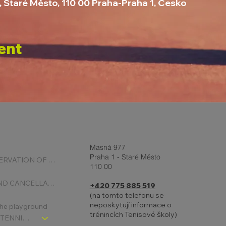
, Staré Město, 110 00 Praha-Praha 1, Česko
ent
Masná 977
Praha 1 - Staré Město
ONLINE RESERVATION OF COURTS
110 00
BOOKING AND CANCELLATION
+420 775 885 519
(na tomto telefonu se
neposkytují informace o
 the playground
trénincích Tenisové školy)
CHLDREN´S TENNIS SCHOOL - SIGNPOST