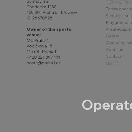
Strahov, z.s.
TENNIS FOR
Chodecká 1230
Tennis coach
169 00 Praha 6 - Břevnov
Schools and 
IČ: 26670828
Playground for
Areal equipm
Owner of the sports
venue:
Gallery
MČ Praha 1
Operating rul
Vodičkova 18
About us
115 68 Praha 1
Contact
+420 221 097 111
posta@praha1.cz
GDPR
Operato