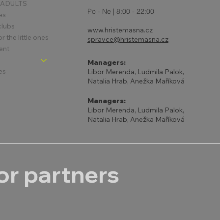
 ADULTS
Po - Ne | 8:00 - 22:00
es
clubs
www.hristemasna.cz
 the little ones
spravce@hristemasna.cz
ent
Managers:
es
Libor Merenda, Ludmila Palok,
Natalia Hrab, Anežka Maříková
Managers:
Libor Merenda, Ludmila Palok,
Natalia Hrab, Anežka Maříková
r partners