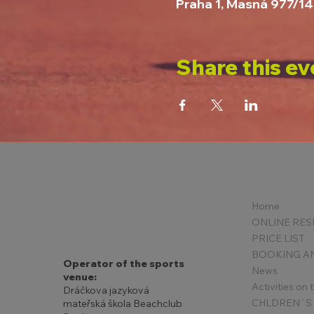
Praha 1, Masná 977/14
Share this ev
Home
PRICE LIST
Operator of the sports
News
venue:
Activities on
Dráčkova jazyková
mateřská škola Beachclub