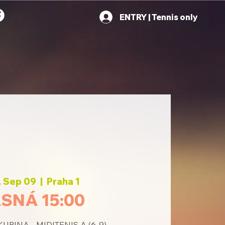
ENTRY | Tennis only
 Sep 09
  |  
Praha 1
SNÁ 15:00
UPINA - MIDITENIS A (6-9)