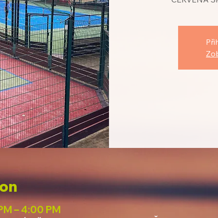
Při
Zob
ion
PM – 4:00 PM