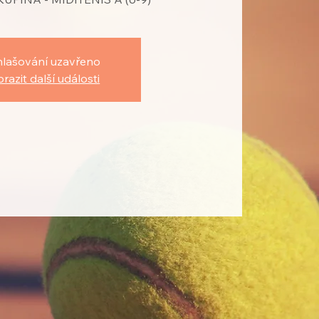
hlašování uzavřeno
razit další události