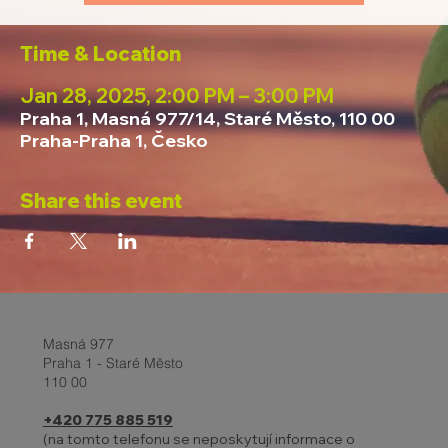
Time & Location
Jan 28, 2025, 2:00 PM – 3:00 PM
Praha 1, Masná 977/14, Staré Město, 110 00
Praha-Praha 1, Česko
Share this event
Masná 977
Praha 1 - Staré Město
110 00
+420 775 885 519
(na tomto telefonu se neposkytují informace o