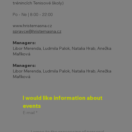
trénincích Tenisové školy)
Po - Ne | 8:00 - 22:00
www.hristemasna.cz
spravce@hristemasna.cz
Managers:
Libor Merenda, Ludmila Palok, Natalia Hrab, Anežka
Maříková
Managers:
Libor Merenda, Ludmila Palok, Natalia Hrab, Anežka
Maříková
I would like information about 
events
E-mail
*
I agree to the processing of personal 