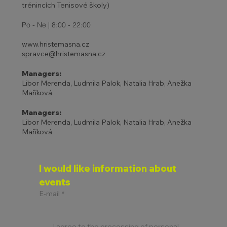
trénincích Tenisové školy)
Po - Ne | 8:00 - 22:00
www.hristemasna.cz
spravce@hristemasna.cz
Managers:
Libor Merenda, Ludmila Palok, Natalia Hrab, Anežka
Maříková
Managers:
Libor Merenda, Ludmila Palok, Natalia Hrab, Anežka
Maříková
I would like information about 
events
E-mail
*
I agree to the processing of personal 