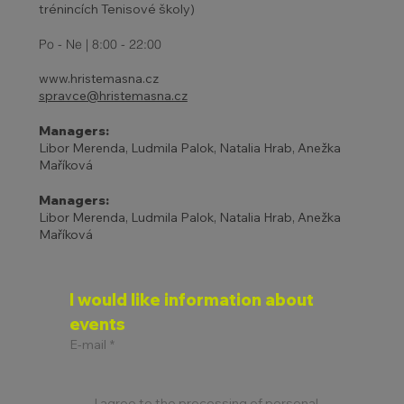
trénincích Tenisové školy)
Po - Ne | 8:00 - 22:00
www.hristemasna.cz
spravce@hristemasna.cz
Managers:
Libor Merenda, Ludmila Palok, Natalia Hrab, Anežka
Maříková
Managers:
Libor Merenda, Ludmila Palok, Natalia Hrab, Anežka
Maříková
I would like information about 
events
E-mail
*
I agree to the processing of personal 