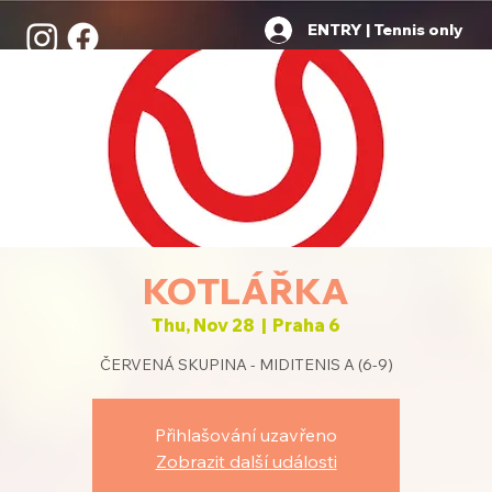
ENTRY | Tennis only
KOTLÁŘKA
Thu, Nov 28
  |  
Praha 6
ČERVENÁ SKUPINA - MIDITENIS A (6-9)
Přihlašování uzavřeno
Zobrazit další události