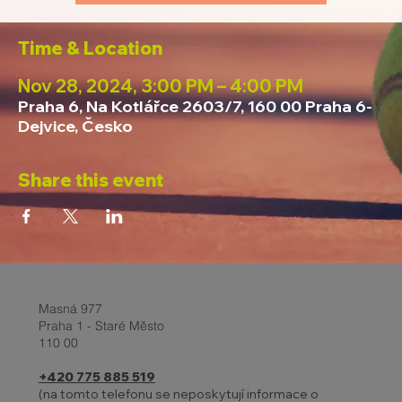
Time & Location
Nov 28, 2024, 3:00 PM – 4:00 PM
Praha 6, Na Kotlářce 2603/7, 160 00 Praha 6-
Dejvice, Česko
Share this event
Masná 977
Praha 1 - Staré Město
110 00
+420 775 885 519
(na tomto telefonu se neposkytují informace o