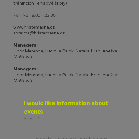
trénincích Tenisové školy)
Po - Ne | 8:00 - 22:00
www.hristemasna.cz
spravce@hristemasna.cz
Managers:
Libor Merenda, Ludmila Palok, Natalia Hrab, Anežka
Maříková
Managers:
Libor Merenda, Ludmila Palok, Natalia Hrab, Anežka
Maříková
I would like information about 
events
E-mail
*
I agree to the processing of personal 