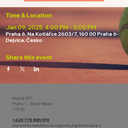
Time & Location
Jan 09, 2025, 4:00 PM – 5:00 PM
Praha 6, Na Kotlářce 2603/7, 160 00 Praha 6-
Dejvice, Česko
Share this event
Masná 977
Praha 1 - Staré Město
110 00
+420 775 885 519
(na tomto telefonu se neposkytují informace o