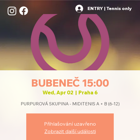
ENTRY | Tennis only
BUBENEČ 15:00
Wed, Apr 02
  |  
Praha 6
PURPUROVÁ SKUPINA - MIDITENIS A + B (6-12)
Přihlašování uzavřeno
Zobrazit další události