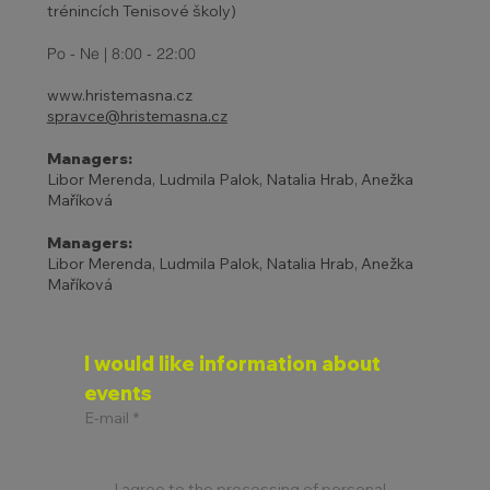
trénincích Tenisové školy)
Po - Ne | 8:00 - 22:00
www.hristemasna.cz
spravce@hristemasna.cz
Managers:
Libor Merenda, Ludmila Palok, Natalia Hrab, Anežka
Maříková
Managers:
Libor Merenda, Ludmila Palok, Natalia Hrab, Anežka
Maříková
I would like information about 
events
E-mail
*
I agree to the processing of personal 