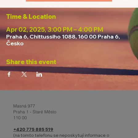
Time & Location
Apr 02, 2025, 3:00 PM – 4:00 PM
Praha 6, Chittussiho 1088, 160 00 Praha 6,
Česko
Share this event
Masná 977
Praha 1 - Staré Město
110 00
+420 775 885 519
(na tomto telefonu se neposkytují informace o