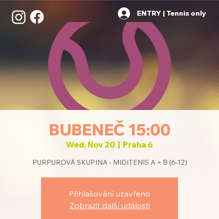
ENTRY | Tennis only
BUBENEČ 15:00
Wed, Nov 20
  |  
Praha 6
PURPUROVÁ SKUPINA - MIDITENIS A + B (6-12)
Přihlašování uzavřeno
Zobrazit další události