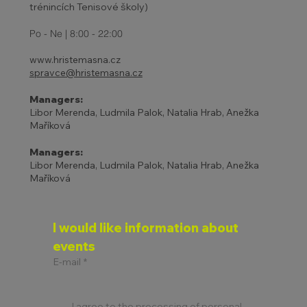
trénincích Tenisové školy)
Po - Ne | 8:00 - 22:00
www.hristemasna.cz
spravce@hristemasna.cz
Managers:
Libor Merenda, Ludmila Palok, Natalia Hrab, Anežka
Maříková
Managers:
Libor Merenda, Ludmila Palok, Natalia Hrab, Anežka
Maříková
I would like information about 
events
E-mail
*
I agree to the processing of personal 