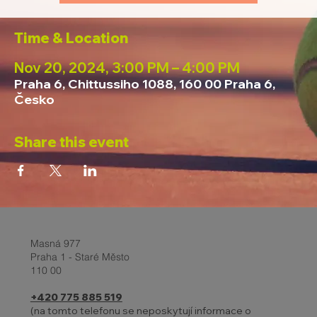
Time & Location
Nov 20, 2024, 3:00 PM – 4:00 PM
Praha 6, Chittussiho 1088, 160 00 Praha 6,
Česko
Share this event
Masná 977
Praha 1 - Staré Město
110 00
+420 775 885 519
(na tomto telefonu se neposkytují informace o