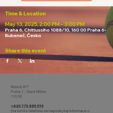
Time & Location
May 13, 2025, 2:00 PM – 3:00 PM
Praha 6, Chittussiho 1088/10, 160 00 Praha 6-
Bubeneč, Česko
Share this event
Masná 977
Praha 1 - Staré Město
110 00
+420 775 885 519
(na tomto telefonu se neposkytují informace o