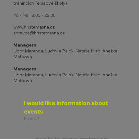
trénincích Tenisové školy)
Po - Ne | 8:00 - 22:00
www.hristemasna.cz
spravce@hristemasna.cz
Managers:
Libor Merenda, Ludmila Palok, Natalia Hrab, Anežka
Maříková
Managers:
Libor Merenda, Ludmila Palok, Natalia Hrab, Anežka
Maříková
I would like information about 
events
E-mail
*
I agree to the processing of personal 