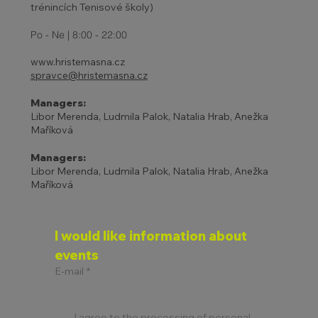
trénincích Tenisové školy)
Po - Ne | 8:00 - 22:00
www.hristemasna.cz
spravce@hristemasna.cz
Managers:
Libor Merenda, Ludmila Palok, Natalia Hrab, Anežka
Maříková
Managers:
Libor Merenda, Ludmila Palok, Natalia Hrab, Anežka
Maříková
I would like information about 
events
E-mail
*
I agree to the processing of personal 