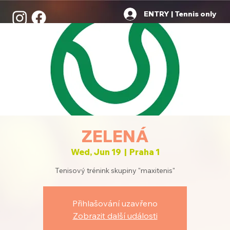
ENTRY | Tennis only
ZELENÁ
Wed, Jun 19
  |  
Praha 1
Tenisový trénink skupiny "maxitenis"
Přihlašování uzavřeno
Zobrazit další události