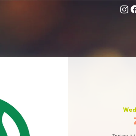
Wed,
Tenisový t