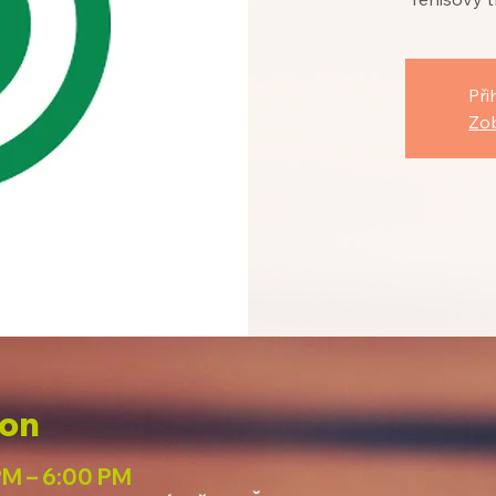
Při
Zob
ion
PM – 6:00 PM