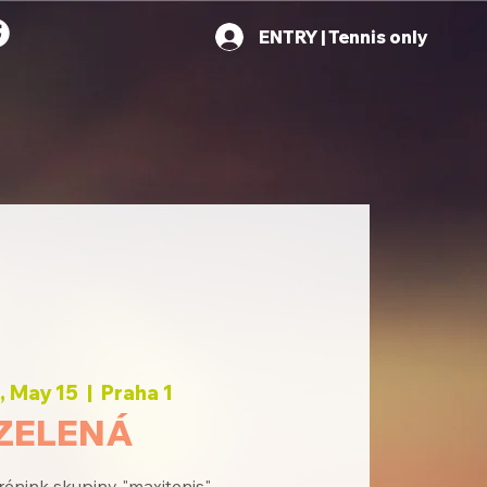
ENTRY | Tennis only
 May 15
  |  
Praha 1
ZELENÁ
rénink skupiny "maxitenis"