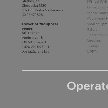
Strahov, z.s.
TENNIS FOR
Chodecká 1230
Tennis coach
169 00 Praha 6 - Břevnov
Schools and 
IČ: 26670828
Playground for
Areal equipm
Owner of the sports
venue:
Gallery
MČ Praha 1
Operating rul
Vodičkova 18
About us
115 68 Praha 1
Contact
+420 221 097 111
posta@praha1.cz
GDPR
Operato