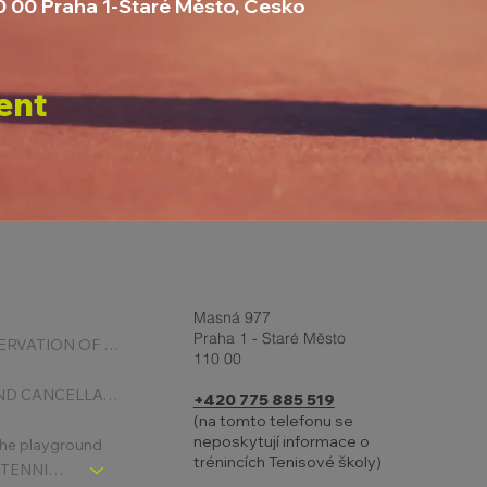
10 00 Praha 1-Staré Město, Česko
ent
Masná 977
Praha 1 - Staré Město
ONLINE RESERVATION OF COURTS
110 00
BOOKING AND CANCELLATION
+420 775 885 519
(na tomto telefonu se
neposkytují informace o
 the playground
trénincích Tenisové školy)
CHLDREN´S TENNIS SCHOOL - SIGNPOST