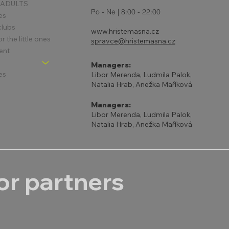
 ADULTS
Po - Ne | 8:00 - 22:00
es
clubs
www.hristemasna.cz
 the little ones
spravce@hristemasna.cz
ent
Managers:
es
Libor Merenda, Ludmila Palok,
Natalia Hrab, Anežka Maříková
Managers:
Libor Merenda, Ludmila Palok,
Natalia Hrab, Anežka Maříková
r partners