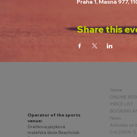
Praha 1, Masná 977, 1
Share this ev
Home
PRICE LIST
Operator of the sports
News
venue:
Activities on
Dráčkova jazyková
mateřská škola Beachclub