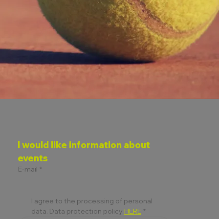
I would like information about 
events
E-mail
*
I agree to the processing of personal 
data. Data protection policy 
HERE
*