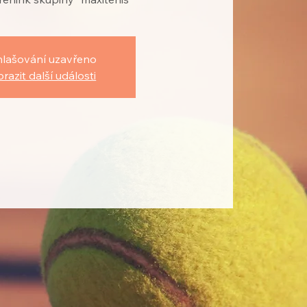
hlašování uzavřeno
razit další události