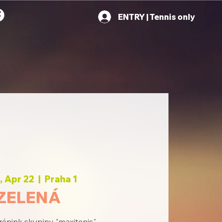
ENTRY | Tennis only
 Apr 22
  |  
Praha 1
ZELENÁ
rénink skupiny "maxitenis"