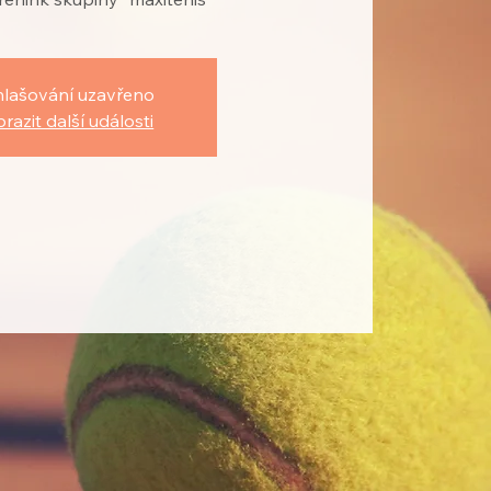
hlašování uzavřeno
razit další události