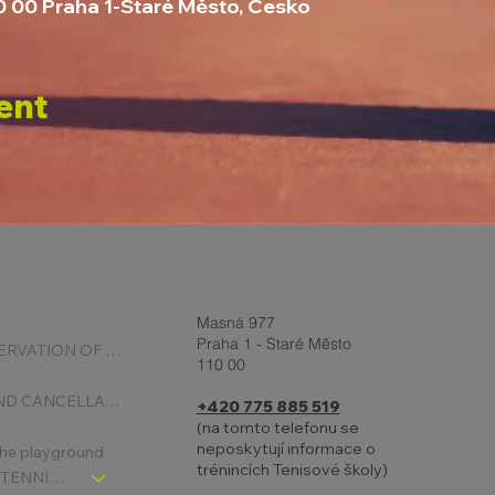
10 00 Praha 1-Staré Město, Česko
ent
Masná 977
Praha 1 - Staré Město
ONLINE RESERVATION OF COURTS
110 00
BOOKING AND CANCELLATION
+420 775 885 519
(na tomto telefonu se
neposkytují informace o
 the playground
trénincích Tenisové školy)
CHLDREN´S TENNIS SCHOOL - SIGNPOST