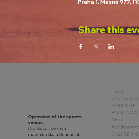
Praha 1, Masná 977, 1
Share this ev
Home
PRICE LIST
Operator of the sports
News
venue:
Activities on
Dráčkova jazyková
mateřská škola Beachclub