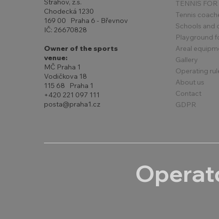
Strahov, z.s.
TENNIS FOR
Chodecká 1230
Tennis coach
169 00 Praha 6 - Břevnov
Schools and 
IČ: 26670828
Playground for
Areal equipm
Owner of the sports
venue:
Gallery
MČ Praha 1
Operating rul
Vodičkova 18
About us
115 68 Praha 1
Contact
+420 221 097 111
posta@praha1.cz
GDPR
Operato