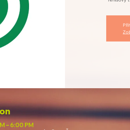
Při
Zob
ion
PM – 6:00 PM