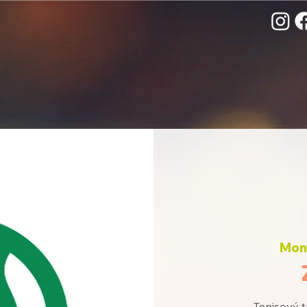
Mon,
Tenisový t