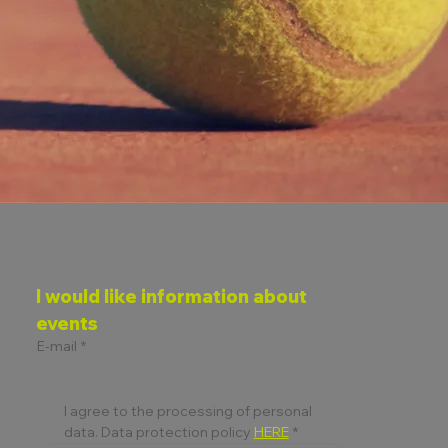
I would like information about 
events
E-mail
*
I agree to the processing of personal 
data. Data protection policy 
HERE
*