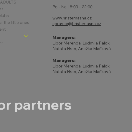
 ADULTS
Po - Ne | 8:00 - 22:00
es
clubs
www.hristemasna.cz
 the little ones
spravce@hristemasna.cz
ent
Managers:
es
Libor Merenda, Ludmila Palok,
Natalia Hrab, Anežka Maříková
Managers:
Libor Merenda, Ludmila Palok,
Natalia Hrab, Anežka Maříková
r partners