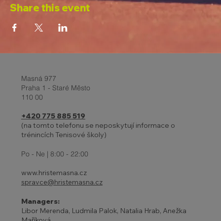
Share this event
Masná 977
Praha 1 - Staré Město
110 00
+420 775 885 519
(na tomto telefonu se neposkytují informace o
trénincích Tenisové školy)
Po - Ne | 8:00 - 22:00
www.hristemasna.cz
spravce@hristemasna.cz
Managers:
Libor Merenda, Ludmila Palok, Natalia Hrab, Anežka
Maříková