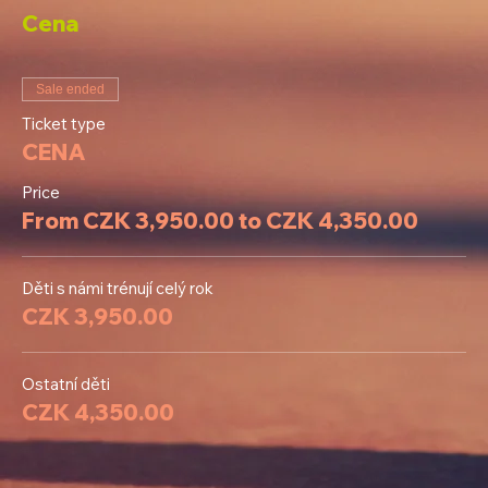
Cena
Sale ended
Ticket type
CENA
Price
From CZK 3,950.00 to CZK 4,350.00
Děti s námi trénují celý rok
CZK 3,950.00
Ostatní děti
CZK 4,350.00