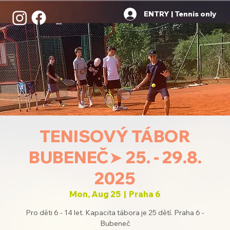
ENTRY | Tennis only
TENISOVÝ TÁBOR
BUBENEČ➤ 25. - 29.8.
2025
Mon, Aug 25
  |  
Praha 6
Pro děti 6 - 14 let. Kapacita tábora je 25 dětí. Praha 6 -
Bubeneč