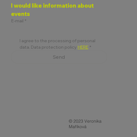
I would like information about 
events
E-mail
*
I agree to the processing of personal 
data. Data protection policy 
HERE
*
Send
© 2023 Veronika
Maříková