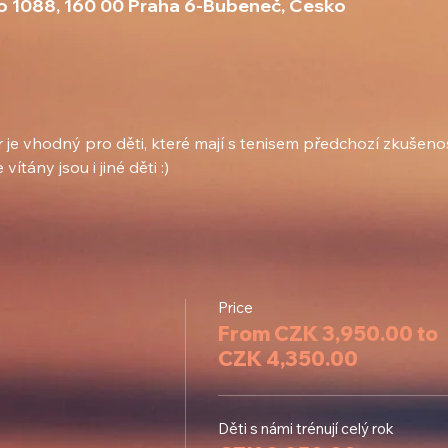
iho 1088, 160 00 Praha 6-Bubeneč, Česko
je vhodný pro děti, které mají s tenisem předchozí zkušenos
ítány jsou i jiné děti :)
Price
From CZK 3,950.00 to
CZK 4,350.00
Děti s námi trénují celý rok