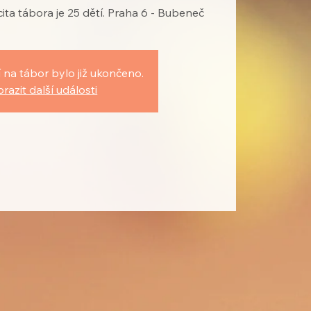
acita tábora je 25 dětí. Praha 6 - Bubeneč
 na tábor bylo již ukončeno.
razit další události