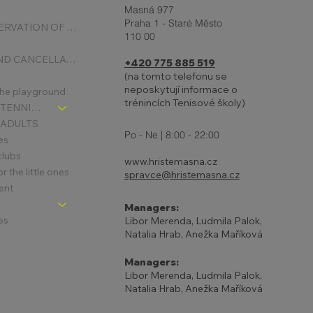
Masná 977
Praha 1 - Staré Město
ONLINE RESERVATION OF COURTS
110 00
BOOKING AND CANCELLATION
+420 775 885 519
(na tomto telefonu se
neposkytují informace o
 the playground
trénincích Tenisové školy)
CHLDREN´S TENNIS SCHOOL - SIGNPOST
 ADULTS
Po - Ne | 8:00 - 22:00
es
clubs
www.hristemasna.cz
 the little ones
spravce@hristemasna.cz
ent
Managers:
es
Libor Merenda, Ludmila Palok,
Natalia Hrab, Anežka Maříková
Managers:
Libor Merenda, Ludmila Palok,
Natalia Hrab, Anežka Maříková