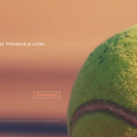
t. Primárně je určen 
Sale ended