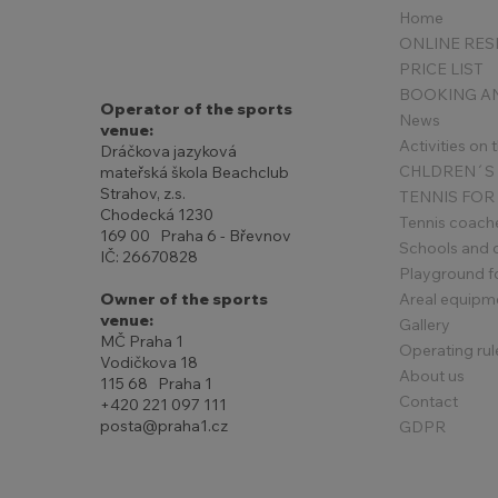
Home
PRICE LIST
Operator of the sports
News
venue:
Activities on
Dráčkova jazyková
mateřská škola Beachclub
Strahov, z.s.
TENNIS FOR
Chodecká 1230
Tennis coach
169 00 Praha 6 - Břevnov
Schools and 
IČ: 26670828
Playground for
Areal equipm
Owner of the sports
venue:
Gallery
MČ Praha 1
Operating rul
Vodičkova 18
About us
115 68 Praha 1
Contact
+420 221 097 111
posta@praha1.cz
GDPR