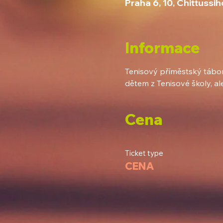
Praha 6, 10, Chittuss
Informace
Tenisový příměstský tábor 
dětem z Tenisové školy, ale v
Cena
Ticket type
CENA