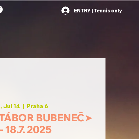
ENTRY | Tennis only
 Jul 14
  |  
Praha 6
 TÁBOR BUBENEČ➤
 - 18.7. 2025