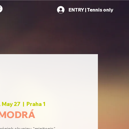
ENTRY | Tennis only
 May 27
  |  
Praha 1
MODRÁ
rénink skupiny "minitenis"