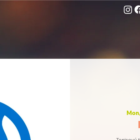
Mon,
Tenisový t