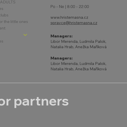
 ADULTS
Po - Ne | 8:00 - 22:00
es
clubs
www.hristemasna.cz
 the little ones
spravce@hristemasna.cz
ent
Managers:
es
Libor Merenda, Ludmila Palok,
Natalia Hrab, Anežka Maříková
Managers:
Libor Merenda, Ludmila Palok,
Natalia Hrab, Anežka Maříková
r partners