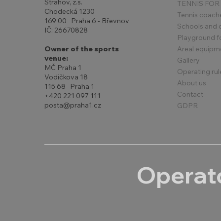
Strahov, z.s.
TENNIS FOR
Chodecká 1230
Tennis coach
169 00 Praha 6 - Břevnov
Schools and 
IČ: 26670828
Playground for
Areal equipm
Owner of the sports
venue:
Gallery
MČ Praha 1
Operating rul
Vodičkova 18
About us
115 68 Praha 1
Contact
+420 221 097 111
posta@praha1.cz
GDPR
Operato