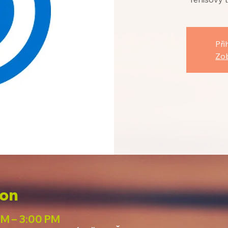
Při
Zob
ion
PM – 3:00 PM