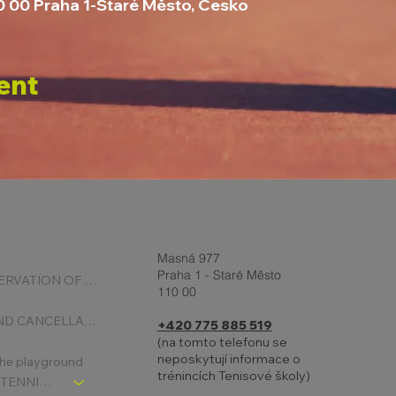
10 00 Praha 1-Staré Město, Česko
ent
Masná 977
Praha 1 - Staré Město
ONLINE RESERVATION OF COURTS
110 00
BOOKING AND CANCELLATION
+420 775 885 519
(na tomto telefonu se
neposkytují informace o
 the playground
trénincích Tenisové školy)
CHLDREN´S TENNIS SCHOOL - SIGNPOST