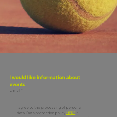
I would like information about 
events
E-mail
*
I agree to the processing of personal 
data. Data protection policy 
HERE
*