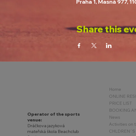
Praha 1, Masná 977, 1
Share this ev
Home
PRICE LIST
Operator of the sports
News
venue:
Activities on
Dráčkova jazyková
mateřská škola Beachclub