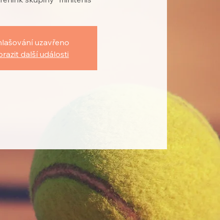
hlašování uzavřeno
razit další události