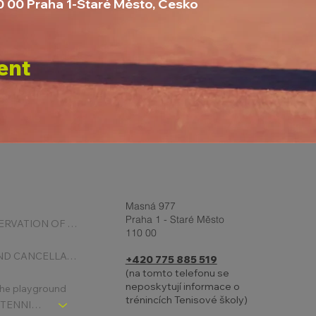
10 00 Praha 1-Staré Město, Česko
ent
Masná 977
Praha 1 - Staré Město
ONLINE RESERVATION OF COURTS
110 00
BOOKING AND CANCELLATION
+420 775 885 519
(na tomto telefonu se
neposkytují informace o
 the playground
trénincích Tenisové školy)
CHLDREN´S TENNIS SCHOOL - SIGNPOST