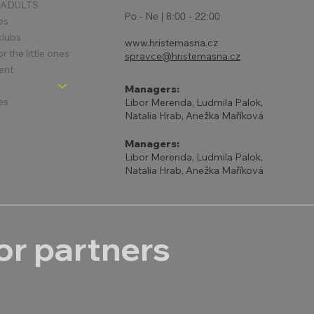
 ADULTS
Po - Ne | 8:00 - 22:00
es
clubs
www.hristemasna.cz
 the little ones
spravce@hristemasna.cz
ent
Managers:
es
Libor Merenda, Ludmila Palok,
Natalia Hrab, Anežka Maříková
Managers:
Libor Merenda, Ludmila Palok,
Natalia Hrab, Anežka Maříková
r partners