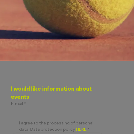
I would like information about 
events
E-mail
*
I agree to the processing of personal 
data. Data protection policy 
HERE
*