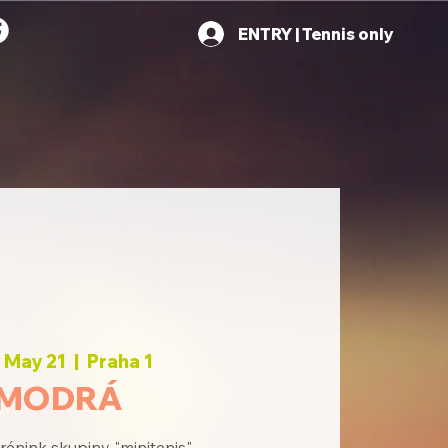
ENTRY | Tennis only
, May 21
  |  
Praha 1
MODRÁ
rénink skupiny "minitenis"