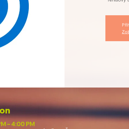
Při
Zob
ion
PM – 4:00 PM