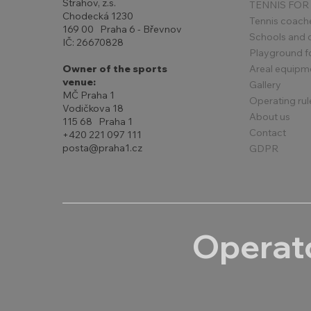
Strahov, z.s.
TENNIS FOR
Chodecká 1230
Tennis coach
169 00 Praha 6 - Břevnov
Schools and 
IČ: 26670828
Playground for
Areal equipm
Owner of the sports
venue:
Gallery
MČ Praha 1
Operating rul
Vodičkova 18
About us
115 68 Praha 1
Contact
+420 221 097 111
posta@praha1.cz
GDPR
Operato