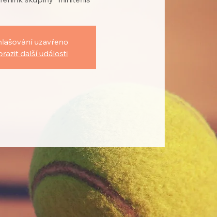
hlašování uzavřeno
razit další události