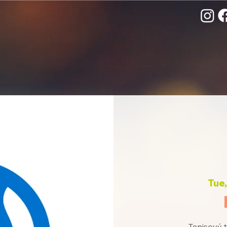
Tue
Tenisový t