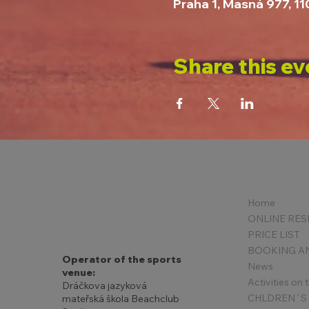
Praha 1, Masná 977, 1
Share this ev
Home
PRICE LIST
Operator of the sports
News
venue:
Activities on
Dráčkova jazyková
mateřská škola Beachclub