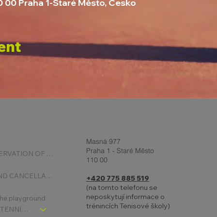
10 00 Praha 1-Staré Město, Česko
ent
Masná 977
Praha 1 - Staré Město
ONLINE RESERVATION OF COURTS
110 00
BOOKING AND CANCELLATION
+420 775 885 519
(na tomto telefonu se
neposkytují informace o
 the playground
trénincích Tenisové školy)
CHLDREN´S TENNIS SCHOOL - SIGNPOST