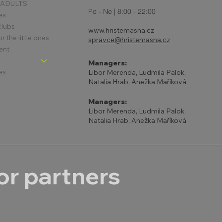
 ADULTS
Po - Ne | 8:00 - 22:00
es
clubs
www.hristemasna.cz
 the little ones
spravce@hristemasna.cz
ent
Managers:
es
Libor Merenda, Ludmila Palok,
Natalia Hrab, Anežka Maříková
Managers:
Libor Merenda, Ludmila Palok,
Natalia Hrab, Anežka Maříková
r partners