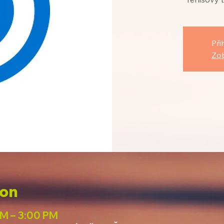
Při
Zob
ion
PM – 3:00 PM