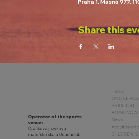
Praha 1, Masná 977, 1
Share this ev
Home
PRICE LIST
Operator of the sports
News
venue:
Activities on
Dráčkova jazyková
mateřská škola Beachclub