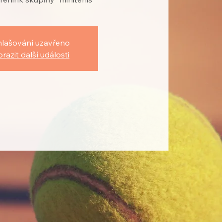
hlašování uzavřeno
razit další události