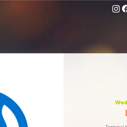
Wed,
Tenisový t