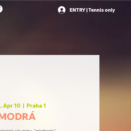
ENTRY | Tennis only
 Apr 10
  |  
Praha 1
MODRÁ
rénink skupiny "minitenis"