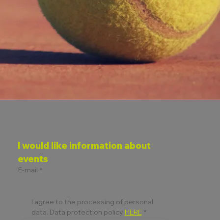
I would like information about 
events
E-mail
*
I agree to the processing of personal 
data. Data protection policy 
HERE
*