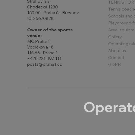
Strahov, z.s.
TENNIS FOR
Chodecká 1230
Tennis coach
169 00 Praha 6 - Břevnov
Schools and 
IČ: 26670828
Playground for
Areal equipm
Owner of the sports
venue:
Gallery
MČ Praha 1
Operating rul
Vodičkova 18
About us
115 68 Praha 1
Contact
+420 221 097 111
posta@praha1.cz
GDPR
Operato