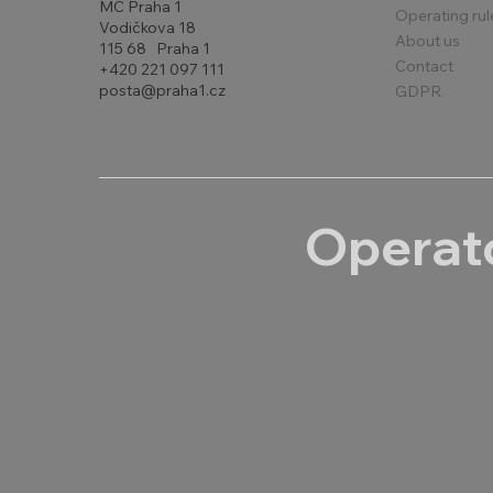
MČ Praha 1
Operating rul
Vodičkova 18
About us
115 68 Praha 1
Contact
+420 221 097 111
posta@praha1.cz
GDPR
Operato