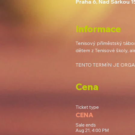
Praha 6, Nad Šárkou 1
Informace
Tenisový příměstský tábor 
dětem z Tenisové školy, ale 
TENTO TERMÍN JE ORGA
Cena
Ticket type
CENA
Sale ends
Aug 21, 4:00 PM