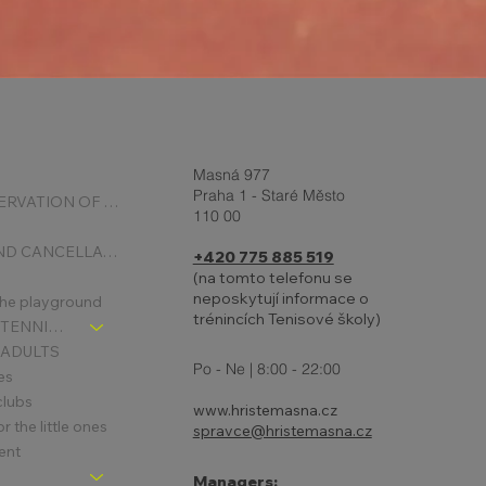
Masná 977
Praha 1 - Staré Město
ONLINE RESERVATION OF COURTS
110 00
BOOKING AND CANCELLATION
+420 775 885 519
(na tomto telefonu se
neposkytují informace o
 the playground
trénincích Tenisové školy)
CHLDREN´S TENNIS SCHOOL - SIGNPOST
 ADULTS
Po - Ne | 8:00 - 22:00
es
clubs
www.hristemasna.cz
 the little ones
spravce@hristemasna.cz
ent
Managers: