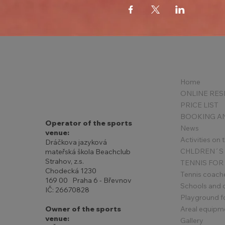
Home
PRICE LIST
Operator of the sports
News
venue:
Activities on
Dráčkova jazyková
mateřská škola Beachclub
Strahov, z.s.
TENNIS FOR
Chodecká 1230
Tennis coach
169 00 Praha 6 - Břevnov
Schools and 
IČ: 26670828
Playground for
Areal equipm
Owner of the sports
venue:
Gallery