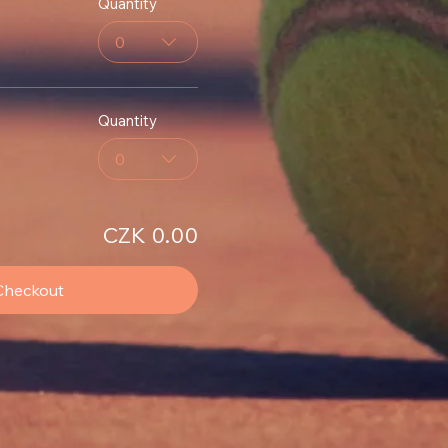
Quantity
0
Quantity
0
CZK 0.00
Checkout