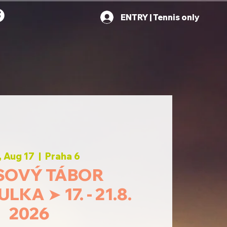
ENTRY | Tennis only
 Aug 17
  |  
Praha 6
SOVÝ TÁBOR
KA ➤ 17. - 21.8.
2026