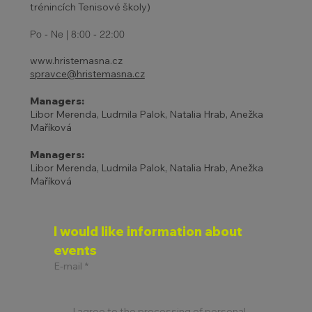
trénincích Tenisové školy)
Po - Ne | 8:00 - 22:00
www.hristemasna.cz
spravce@hristemasna.cz
Managers:
Libor Merenda, Ludmila Palok, Natalia Hrab, Anežka
Maříková
Managers:
Libor Merenda, Ludmila Palok, Natalia Hrab, Anežka
Maříková
I would like information about 
events
E-mail
*
I agree to the processing of personal 