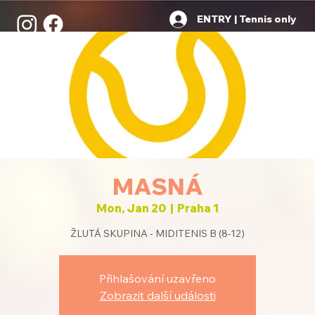
ENTRY | Tennis only
MASNÁ
Mon, Jan 20
  |  
Praha 1
ŽLUTÁ SKUPINA - MIDITENIS B (8-12)
Přihlašování uzavřeno
Zobrazit další události