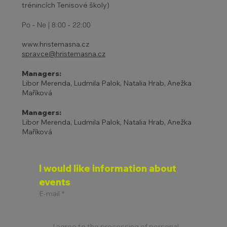
trénincích Tenisové školy)
Po - Ne | 8:00 - 22:00
www.hristemasna.cz
spravce@hristemasna.cz
Managers:
Libor Merenda, Ludmila Palok, Natalia Hrab, Anežka
Maříková
Managers:
Libor Merenda, Ludmila Palok, Natalia Hrab, Anežka
Maříková
I would like information about 
events
E-mail
*
I agree to the processing of personal 