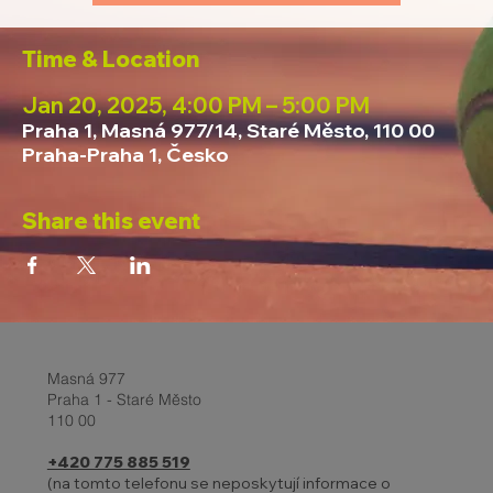
Time & Location
Jan 20, 2025, 4:00 PM – 5:00 PM
Praha 1, Masná 977/14, Staré Město, 110 00
Praha-Praha 1, Česko
Share this event
Masná 977
Praha 1 - Staré Město
110 00
+420 775 885 519
(na tomto telefonu se neposkytují informace o