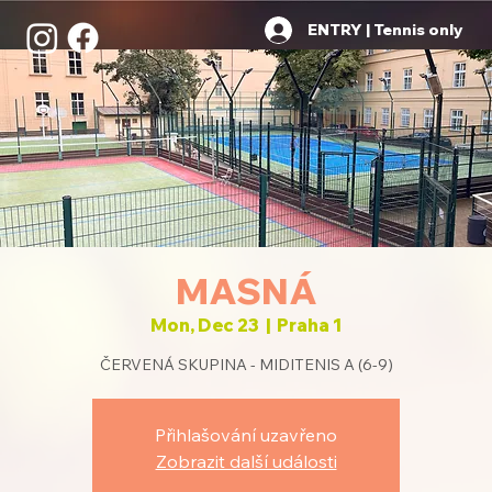
ENTRY | Tennis only
MASNÁ
Mon, Dec 23
  |  
Praha 1
ČERVENÁ SKUPINA - MIDITENIS A (6-9)
Přihlašování uzavřeno
Zobrazit další události