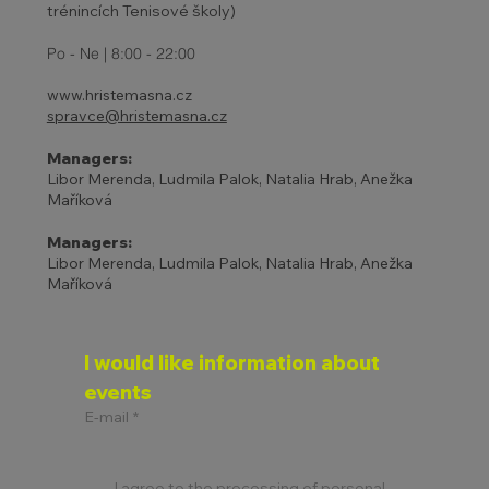
trénincích Tenisové školy)
Po - Ne | 8:00 - 22:00
www.hristemasna.cz
spravce@hristemasna.cz
Managers:
Libor Merenda, Ludmila Palok, Natalia Hrab, Anežka
Maříková
Managers:
Libor Merenda, Ludmila Palok, Natalia Hrab, Anežka
Maříková
I would like information about 
events
E-mail
*
I agree to the processing of personal 