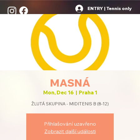
ENTRY | Tennis only
MASNÁ
Mon, Dec 16
  |  
Praha 1
ŽLUTÁ SKUPINA - MIDITENIS B (8-12)
Přihlašování uzavřeno
Zobrazit další události