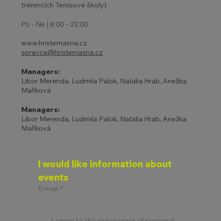
trénincích Tenisové školy)
Po - Ne | 8:00 - 22:00
www.hristemasna.cz
spravce@hristemasna.cz
Managers:
Libor Merenda, Ludmila Palok, Natalia Hrab, Anežka
Maříková
Managers:
Libor Merenda, Ludmila Palok, Natalia Hrab, Anežka
Maříková
I would like information about 
events
E-mail
*
I agree to the processing of personal 