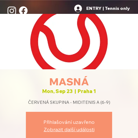
ENTRY | Tennis only
MASNÁ
Mon, Sep 23
  |  
Praha 1
ČERVENÁ SKUPINA - MIDITENIS A (6-9)
Přihlašování uzavřeno
Zobrazit další události