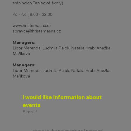
trénincích Tenisové školy)
Po - Ne | 8:00 - 22:00
www.hristemasna.cz
spravce@hristemasna.cz
Managers:
Libor Merenda, Ludmila Palok, Natalia Hrab, Anežka
Maříková
Managers:
Libor Merenda, Ludmila Palok, Natalia Hrab, Anežka
Maříková
I would like information about 
events
E-mail
*
I agree to the processing of personal 