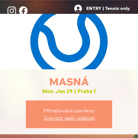
ENTRY | Tennis only
MASNÁ
Mon, Jan 29
  |  
Praha 1
Přihlašování uzavřeno
Zobrazit další události