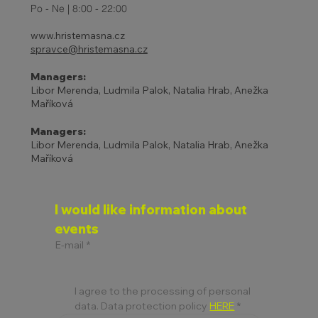
Po - Ne | 8:00 - 22:00
www.hristemasna.cz
spravce@hristemasna.cz
Managers:
Libor Merenda, Ludmila Palok, Natalia Hrab, Anežka
Maříková
Managers:
Libor Merenda, Ludmila Palok, Natalia Hrab, Anežka
Maříková
I would like information about 
events
E-mail
*
I agree to the processing of personal 
data. Data protection policy 
HERE
*